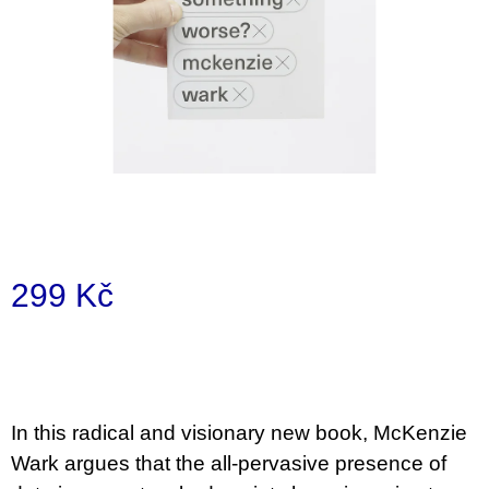
a
j
í
t
?
HLEDAT
299 Kč
Měrná
D
cena:
o
p
o
In this radical and visionary new book, McKenzie
r
u
Wark argues that the all-pervasive presence of
č