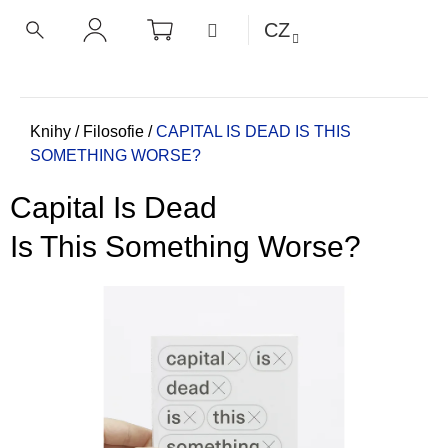
K
Přejít
NÁKUPNÍ
MENU
CZ
KOŠÍK
o
na
ZPĚT
ZPĚT
HLEDAT
PŘIHLÁŠENÍ
obsah
š
í
C
k
o
Domů
Knihy
/
Filosofie
/
CAPITAL IS DEAD
IS THIS
SOMETHING WORSE?
p
o
Capital Is Dead
t
ř
Is This Something Worse?
e
b
u
j
e
t
e
n