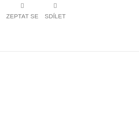
ZEPTAT SE
SDÍLET
Z
á
p
a
t
í