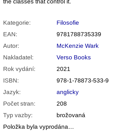
the classes that control it.
Kategorie
:
Filosofie
EAN
:
9781788735339
Autor
:
McKenzie Wark
Nakladatel
:
Verso Books
Rok vydání
:
2021
ISBN
:
978-1-78873-533-9
Jazyk
:
anglicky
Počet stran
:
208
Typ vazby
:
brožovaná
Položka byla vyprodána…