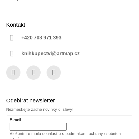
Kontakt
+420 703 971 393
knihkupectvi@artmap.cz
Facebook
Instagram
YouTube
Odebírat newsletter
Nezmeškejte žádné novinky či slevy!
E-mail
Vložením e-mailu souhlasíte s
podmínkami ochrany osobních