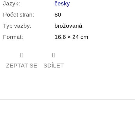
Jazyk
:
česky
Počet stran
:
80
Typ vazby
:
brožovaná
Formát
:
16,6 × 24 cm
ZEPTAT SE
SDÍLET
Z
á
p