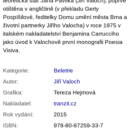
teoretická stať Jana Pavlíka (Jiří Valoch), poprvé
otištěna v angličtině (v překladu Gerty
Pospíšilové, ředitelky Domu umění města Brna a
životní partnerky Jiřího Valocha) v roce 1975 v
italském nakladatelství Benjamina Carrucciho
jako úvod k Valochově první monografii Poesia
Visiva.
Kategorie
:
Beletrie
Autor
:
Jiří Valoch
Grafika
:
Tereza Hejmová
Nakladatel
:
tranzit.cz
Rok vydání
:
2015
ISBN
:
978-80-87259-33-7