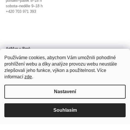
pondělí–pátek 8–18 h
sobota–neděle 9–18 h
+420 703 971 393
ArtMap v Brně
Galerie TIC
Používáme cookies, abychom Vám umožnili pohodlné
Radnická 4, Brno
prohlížení webu a díky analýze provozu webu neustále
úterý–pátek 11–19 h
zlepšovali jeho funkce, výkon a použitelnost. Více
sobota 14–19 h
+420 702 152 298
informací
zde
.
Nastavení
Souhlasím
© 2026 ArtMap. Všechna práva
vyhrazena.
Upravit nastavení cookies