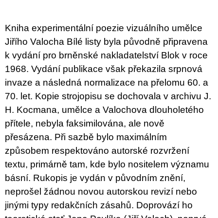
u
j
e
Kniha experimentální poezie vizuálního umělce
m
e
Jiřího Valocha Bílé listy byla původně připravena
k vydání pro brněnské nakladatelství Blok v roce
PŘIŠEL
1968. Vydání publikace však překazila srpnová
ČAS
NA
invaze a následná normalizace na přelomu 60. a
DRUHOU
70. let. Kopie strojopisu se dochovala v archivu J.
:
SMĚNU
H. Kocmana, umělce a Valochova dlouholetého
VÝBĚR
Z
přítele, nebyla faksimilována, ale nově
TEXTŮ
přesázena. Při sazbě bylo maximálním
2022 –
2025
způsobem respektováno autorské rozvržení
350
textu, primárně tam, kde bylo nositelem významu
Kč
básní. Rukopis je vydán v původním znění,
neprošel žádnou novou autorskou revizí nebo
jinými typy redakčních zásahů. Doprovází ho