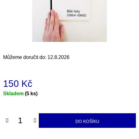
a
j
í
t
?
Můžeme doručit do:
12.8.2026
HLEDAT
150 Kč
Měrná
Skladem
(5 ks)
D
cena:
o
p
o
DO KOŠÍKU
r
u
č