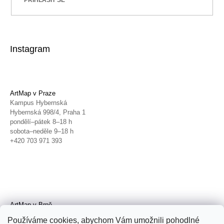
Instagram
ArtMap v Praze
Kampus Hybernská
Hybernská 998/4, Praha 1
pondělí–pátek 8–18 h
sobota–neděle 9–18 h
+420 703 971 393
ArtMap v Brně
Galerie TIC
Používáme cookies, abychom Vám umožnili pohodlné
Radnická 4, Brno