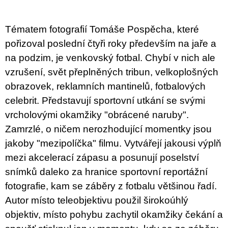
u
j
e
Tématem fotografií Tomáše Pospěcha, které
m
e
pořizoval poslední čtyři roky především na jaře a
na podzim, je venkovský fotbal. Chybí v nich ale
BRUTAL
vzrušení, svět přeplněných tribun, velkoplošných
PRAGUE
obrazovek, reklamních mantinelů, fotbalových
165
Kč
celebrit. Představují sportovní utkání se svými
vrcholovými okamžiky "obrácené naruby".
Zamrzlé, o ničem nerozhodující momentky jsou
jakoby "mezipolíčka" filmu. Vytvářejí jakousi výplň
mezi akcelerací zápasu a posunují poselství
snímků daleko za hranice sportovní reportážní
fotografie, kam se záběry z fotbalu většinou řadí.
Autor místo teleobjektivu použil širokoúhlý
objektiv, místo pohybu zachytil okamžiky čekání a