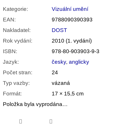
Kategorie
:
Vizuální umění
EAN
:
9788090390393
Nakladatel
:
DOST
Rok vydání
:
2010 (1. vydání)
ISBN
:
978-80-903903-9-3
Jazyk
:
česky
,
anglicky
Počet stran
:
24
Typ vazby
:
vázaná
Formát
:
17 × 15,5 cm
Položka byla vyprodána…