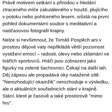
Právě motivem setkání s přírodou v hledání
ztraceného míče zakutáleného v houští, plujícího
v potoku nebo pohlceného lesem, srůstá na první
pohled dokumentární soubor s meditativní a
nadčasovou fotografií krajiny.
Nelze si nevšimnout, že Tomáš Pospěch ani v
prostoru dějové vaty nepřikládá větší pozornost
vystižení emocí – radosti, úlevy nebo zklamání ve
tvářích sportovců. Hráči jsou zobrazeni jako
figurky na zelené šachovnici. Čekají na další tah.
Děj zápasu ale propadává oky natažené sítě.
"Nerozhodující okamžik" nerozhoduje o výsledku,
ale o aktuálních souřadnicích stání v krajině.
Stání, které je časově a také prostorově "mimo
hru".