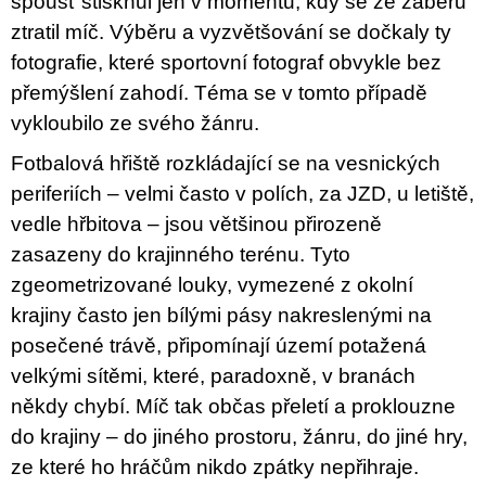
spoušť stisknul jen v momentu, kdy se ze záběru
ztratil míč. Výběru a vyzvětšování se dočkaly ty
fotografie, které sportovní fotograf obvykle bez
přemýšlení zahodí. Téma se v tomto případě
vykloubilo ze svého žánru.
Fotbalová hřiště rozkládající se na vesnických
periferiích – velmi často v polích, za JZD, u letiště,
vedle hřbitova – jsou většinou přirozeně
zasazeny do krajinného terénu. Tyto
zgeometrizované louky, vymezené z okolní
krajiny často jen bílými pásy nakreslenými na
posečené trávě, připomínají území potažená
velkými sítěmi, které, paradoxně, v branách
někdy chybí. Míč tak občas přeletí a proklouzne
do krajiny – do jiného prostoru, žánru, do jiné hry,
ze které ho hráčům nikdo zpátky nepřihraje.