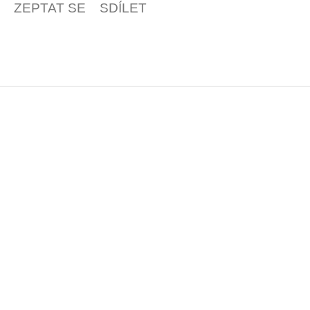
ZEPTAT SE
SDÍLET
Z
á
p
a
t
í