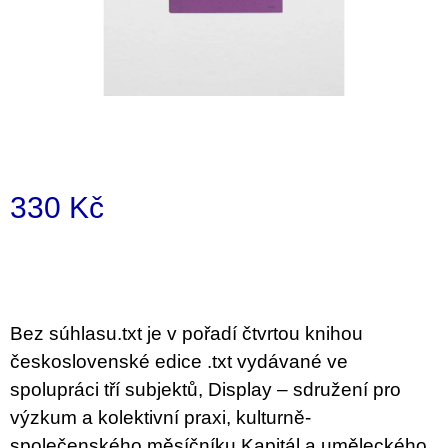
a
j
í
t
?
330 Kč
Měrná
HLEDAT
cena:
D
Bez súhlasu.txt je v pořadí čtvrtou knihou
o
československé edice .txt vydávané ve
p
o
spolupráci tří subjektů, Display – sdružení pro
r
výzkum a kolektivní praxi, kulturně-
u
č
společenského měsíčníku Kapitál a uměleckého