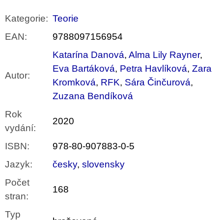
Kategorie
:
Teorie
EAN
:
9788097156954
Katarína Danová
,
Alma Lily Rayner
,
Eva Bartáková
,
Petra Havlíková
,
Zara
Autor
:
Kromková
,
RFK
,
Sára Činčurová
,
Zuzana Bendíková
Rok
2020
vydání
:
ISBN
:
978-80-907883-0-5
Jazyk
:
česky
,
slovensky
Počet
168
stran
:
Typ