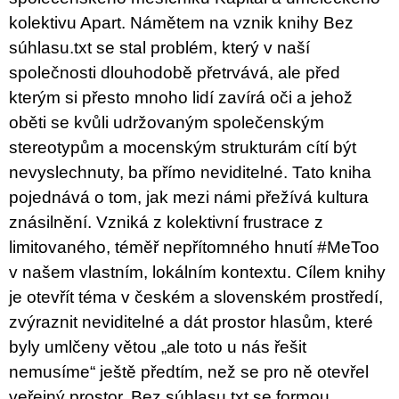
u
kolektivu Apart. Námětem na vznik knihy Bez
j
e
súhlasu.txt se stal problém, který v naší
m
společnosti dlouhodobě přetrvává, ale před
e
kterým si přesto mnoho lidí zavírá oči a jehož
PŘIŠEL
oběti se kvůli udržovaným společenským
ČAS
stereotypům a mocenským strukturám cítí být
NA
DRUHOU
nevyslechnuty, ba přímo neviditelné. Tato kniha
:
SMĚNU
pojednává o tom, jak mezi námi přežívá kultura
VÝBĚR
znásilnění. Vzniká z kolektivní frustrace z
Z
TEXTŮ
limitovaného, ​​téměř nepřítomného hnutí #MeToo
2022 –
2025
v našem vlastním, lokálním kontextu. Cílem knihy
350
je otevřít téma v českém a slovenském prostředí,
Kč
zvýraznit neviditelné a dát prostor hlasům, které
byly umlčeny větou „ale toto u nás řešit
nemusíme“ ještě předtím, než se pro ně otevřel
veřejný prostor. Bez súhlasu.txt se formou