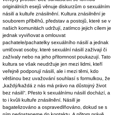
originálních esejů věnuje diskurzům o sexuálním
násilí a kultuře znásilnění. Kultura znásilnění je
souborem příběhů, představ a postojů, které se v
našich komunitách udržují, zatímco jejich cílem je
jednak vyviňovat a omlouvat
pachatele/pachatelky sexuálního násilí a jednak
umlčovat osoby, které sexuální násilí zažívají či
zažívaly nebo na jeho přítomnost poukazují. Tato
kultura se však neudržuje jen mezi lidmi, kteří
veřejně podporují násilí, ale i mezi těmi, kdo
většinou bez uvažování souhlasí s formulkou, že
„každý/každá z nás má právo na důstojný život
bez násilí“. Přesto k sexuálnímu násilí dochází, a
to i kvůli kultuře znásilnění. Násilí je
bagatelizováno a ospravedlňováno, dokud se s
ním nedostaneme do kontaktu. A přitom právě