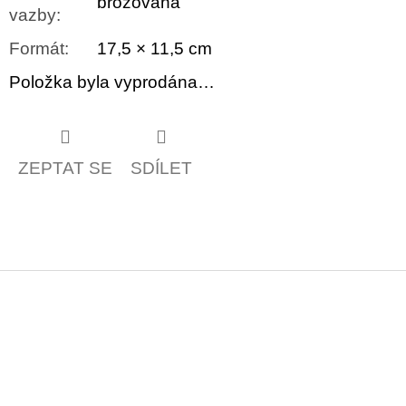
brožovaná
vazby
:
Formát
:
17,5 × 11,5 cm
Položka byla vyprodána…
ZEPTAT SE
SDÍLET
Z
á
p
a