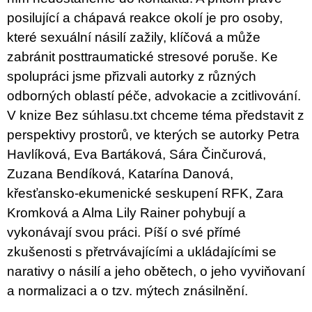
posilující a chápavá reakce okolí je pro osoby,
které sexuální násilí zažily, klíčová a může
zabránit posttraumatické stresové poruše. Ke
spolupráci jsme přizvali autorky z různých
odborných oblastí péče, advokacie a zcitlivování.
V knize Bez súhlasu.txt chceme téma představit z
perspektivy prostorů, ve kterých se autorky Petra
Havlíková, Eva Bartáková, Sára Činčurová,
Zuzana Bendíková, Katarína Danová,
křesťansko-ekumenické seskupení RFK, Zara
Kromková a Alma Lily Rainer pohybují a
vykonávají svou práci. Píší o své přímé
zkušenosti s přetrvávajícími a ukládajícími se
narativy o násilí a jeho obětech, o jeho vyviňovaní
a normalizaci a o tzv. mýtech znásilnění.