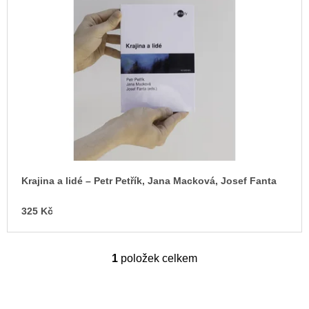
i
u
j
s
e
p
m
e
r
o
ARTMAT
d
KRABIČKA
u
ARTMAT
KRABIČKA
k
200
t
Kč
ů
Krajina a lidé – Petr Petřík, Jana Macková, Josef Fanta
325 Kč
1
položek celkem
O
v
l
á