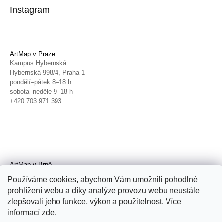
Instagram
ArtMap v Praze
Kampus Hybernská
Hybernská 998/4, Praha 1
pondělí–pátek 8–18 h
sobota–neděle 9–18 h
+420 703 971 393
ArtMap v Brně
Galerie TIC
Používáme cookies, abychom Vám umožnili pohodlné
Radnická 4, Brno
prohlížení webu a díky analýze provozu webu neustále
úterý–pátek 11–19 h
zlepšovali jeho funkce, výkon a použitelnost. Více
sobota 14–19 h
+420 702 152 298
informací
zde
.