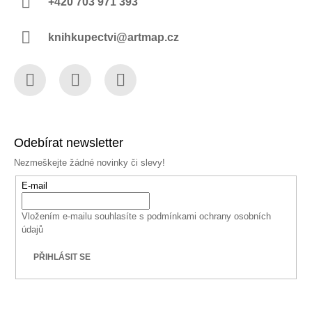
+420 703 971 393
knihkupectvi@artmap.cz
Facebook
Instagram
YouTube
Odebírat newsletter
Nezmeškejte žádné novinky či slevy!
E-mail
Vložením e-mailu souhlasíte s
podmínkami ochrany osobních
údajů
PŘIHLÁSIT SE