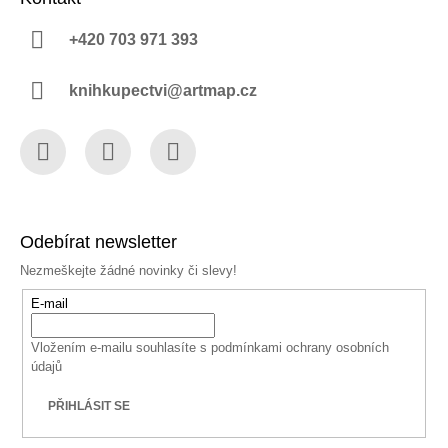
+420 703 971 393
knihkupectvi@artmap.cz
Facebook
Instagram
YouTube
Odebírat newsletter
Nezmeškejte žádné novinky či slevy!
E-mail
Vložením e-mailu souhlasíte s
podmínkami ochrany osobních
údajů
PŘIHLÁSIT SE