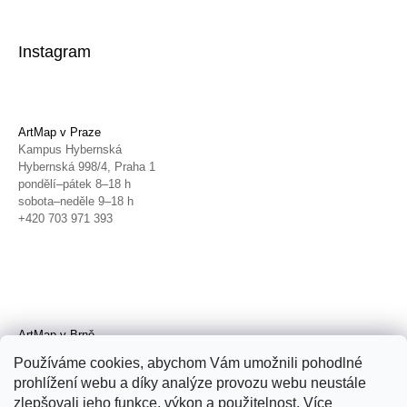
Instagram
ArtMap v Praze
Kampus Hybernská
Hybernská 998/4, Praha 1
pondělí–pátek 8–18 h
sobota–neděle 9–18 h
+420 703 971 393
ArtMap v Brně
Galerie TIC
Používáme cookies, abychom Vám umožnili pohodlné
Radnická 4, Brno
prohlížení webu a díky analýze provozu webu neustále
úterý–pátek 11–19 h
zlepšovali jeho funkce, výkon a použitelnost. Více
sobota 14–19 h