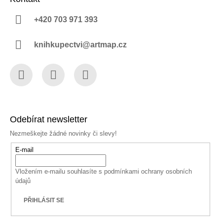
+420 703 971 393
knihkupectvi@artmap.cz
Facebook
Instagram
YouTube
Odebírat newsletter
Nezmeškejte žádné novinky či slevy!
E-mail
Vložením e-mailu souhlasíte s
podmínkami ochrany osobních
údajů
PŘIHLÁSIT SE