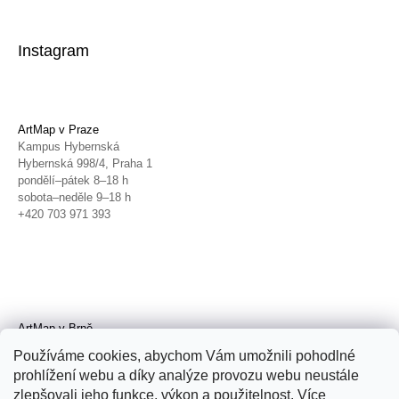
Instagram
ArtMap v Praze
Kampus Hybernská
Hybernská 998/4, Praha 1
pondělí–pátek 8–18 h
sobota–neděle 9–18 h
+420 703 971 393
ArtMap v Brně
Galerie TIC
Používáme cookies, abychom Vám umožnili pohodlné
Radnická 4, Brno
prohlížení webu a díky analýze provozu webu neustále
úterý–pátek 11–19 h
zlepšovali jeho funkce, výkon a použitelnost. Více
sobota 14–19 h