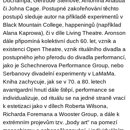
Duchampa, Gertrude Steinové, Antonína Artauda
či Johna Cage. Postupné zakořeňování těchto
postupů sleduje autor na příkladě experimentů v
Black Mountain College, happeningů (například
Alana Kaprowa), či v díle Living Theatre. Aronson
dále připomíná kolektivní duch 60. let, vznik a
existenci Open Theatre, vznik rituálního divadla a
postupného jeho přerodu do divadla performancí,
jako je Schechnerova Performance Group, nebo
Serbanovy divadelní experimenty v LaMaMa.
Kniha zachycuje, jak se v 70. a 80. letech
avantgardní hnutí dále štěpí, performance se
individualizuje, od rituálu se na jedné straně vrací
k estetizaci jako v dílech Roberta Wilsona,
Richarda Foremana a Wooster Group, a dále k
extrémním projevům tzv. „body art" na pomezí