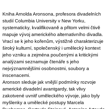
u
j
e
Kniha Arnolda Aronsona, profesora divadelních
m
e
studií Columbia University v New Yorku,
systematicky, kvalifikovaně a přitom velmi čtivě
VÝVAR
mapuje vývoj amerického alternativního divadla.
NEJEN
ROMSKÉ
Vrací se k jeho kořenům, výstižně charakterizuje
RECEPTY
široký kulturní, společenský i umělecký kontext
PRO
SNESITELNĚJŠÍ
jeho vzniku a zejména poučenými a kritickými
KLIMA
analýzami seznamuje čtenáře s jeho
300
Kč
nejvýznamnějšími osobnostmi, soubory a
Původně:
inscenacemi.
350
Kč
Aronson sleduje jak vnější podmínky rozvoje
americké divadelní avantgardy, tak vlivy
zakotvené uvnitř uměleckého vývoje, jako byly
myšlenky a umělecké postupy Marcela