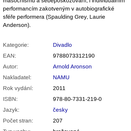
masochismu a sebepoškozování, i individuálním
performancím zakotveným v autobiografické
sféře performera (Spaulding Grey, Laurie
Anderson).
Kategorie
:
Divadlo
EAN
:
9788073312190
Autor
:
Arnold Aronson
Nakladatel
:
NAMU
Rok vydání
:
2011
ISBN
:
978-80-7331-219-0
Jazyk
:
česky
Počet stran
:
207