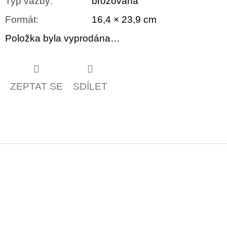
Typ vazby
:
brožovaná
Formát
:
16,4 × 23,9 cm
Položka byla vyprodána…
ZEPTAT SE
SDÍLET
Z
á
p
a
t