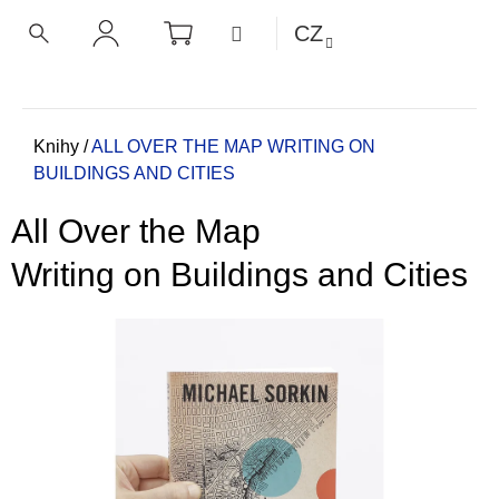
K
Přejít
NÁKUPNÍ
MENU
CZ
KOŠÍK
o
na
ZPĚT
ZPĚT
HLEDAT
PŘIHLÁŠENÍ
obsah
š
í
C
k
o
Domů
Knihy
/
ALL OVER THE MAP
WRITING ON
BUILDINGS AND CITIES
p
o
All Over the Map
t
ř
Writing on Buildings and Cities
e
b
u
j
e
t
e
n