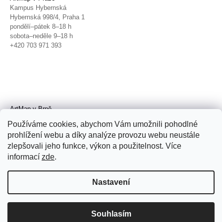
Kampus Hybernská
Hybernská 998/4, Praha 1
pondělí–pátek 8–18 h
sobota–neděle 9–18 h
+420 703 971 393
ArtMap v Brně
Galerie TIC
Používáme cookies, abychom Vám umožnili pohodlné
Radnická 4, Brno
prohlížení webu a díky analýze provozu webu neustále
úterý–pátek 11–19 h
zlepšovali jeho funkce, výkon a použitelnost. Více
sobota 14–19 h
+420 702 152 298
informací
zde
.
Nastavení
Souhlasím
© 2026 ArtMap. Všechna práva