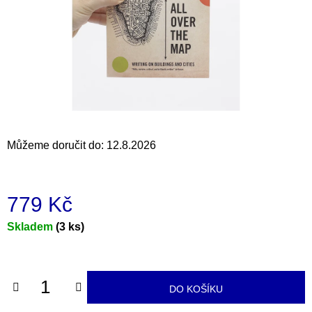
a
j
í
t
?
Můžeme doručit do:
12.8.2026
HLEDAT
779 Kč
D
Měrná
Skladem
(3 ks)
o
cena:
p
o
r
DO KOŠÍKU
u
č