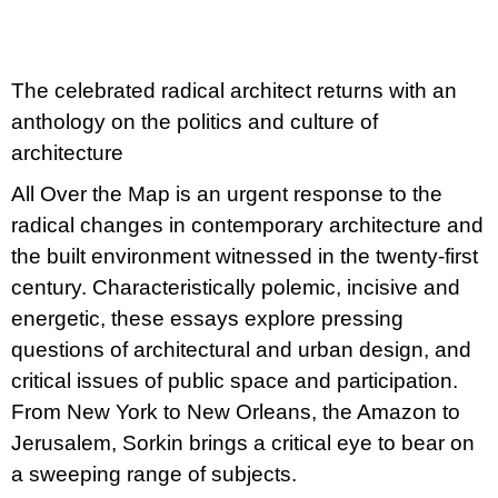
u
j
e
m
The celebrated radical architect returns with an
e
anthology on the politics and culture of
TEORIE
architecture
FIKCE
JAKO
All Over the Map is an urgent response to the
ODNOSNÉ
TAŠKY
radical changes in contemporary architecture and
100
the built environment witnessed in the twenty-first
Kč
century. Characteristically polemic, incisive and
energetic, these essays explore pressing
questions of architectural and urban design, and
critical issues of public space and participation.
From New York to New Orleans, the Amazon to
Jerusalem, Sorkin brings a critical eye to bear on
a sweeping range of subjects.