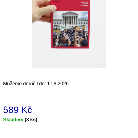
a
j
í
t
?
HLEDAT
Můžeme doručit do:
11.8.2026
D
o
589 Kč
p
o
Měrná
Skladem
(3 ks)
r
cena:
u
č