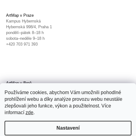
ArtMap v Praze
Kampus Hybernská
Hybernská 998/4, Praha 1
pondělí–pátek 8–18 h
sobota–neděle 9–18 h
+420 703 971 393
ArtMap v Brně
Galerie TIC
Používáme cookies, abychom Vám umožnili pohodlné
Radnická 4, Brno
prohlížení webu a díky analýze provozu webu neustále
úterý–pátek 11–19 h
zlepšovali jeho funkce, výkon a použitelnost. Více
sobota 14–19 h
+420 702 152 298
informací
zde
.
Nastavení