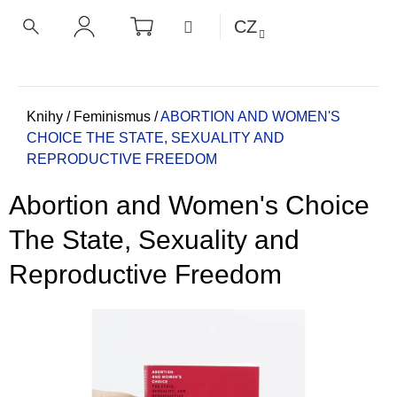
K
Přejít
NÁKUPNÍ
MENU
CZ
KOŠÍK
o
na
ZPĚT
ZPĚT
HLEDAT
PŘIHLÁŠENÍ
obsah
š
í
C
k
o
Domů
Knihy
/
Feminismus
/
ABORTION AND WOMEN'S
CHOICE
THE STATE, SEXUALITY AND
p
REPRODUCTIVE FREEDOM
o
t
Abortion and Women's Choice
ř
e
The State, Sexuality and
b
Reproductive Freedom
u
j
e
t
e
n