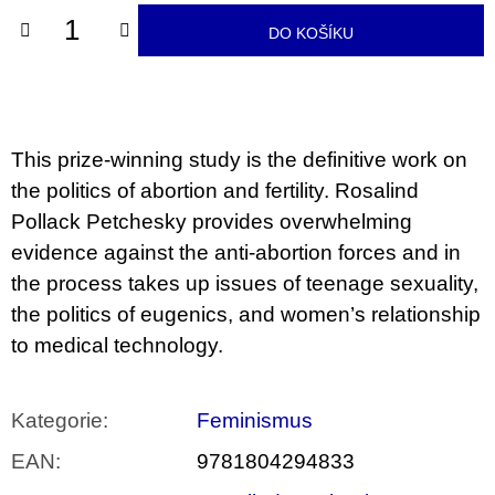
u
j
DO KOŠÍKU
e
m
e
JMÉNO
This prize-winning study is the definitive work on
380
the politics of abortion and fertility. Rosalind
Kč
Pollack Petchesky provides overwhelming
evidence against the anti-abortion forces and in
the process takes up issues of teenage sexuality,
the politics of eugenics, and women’s relationship
to medical technology.
Kategorie
:
Feminismus
EAN
:
9781804294833