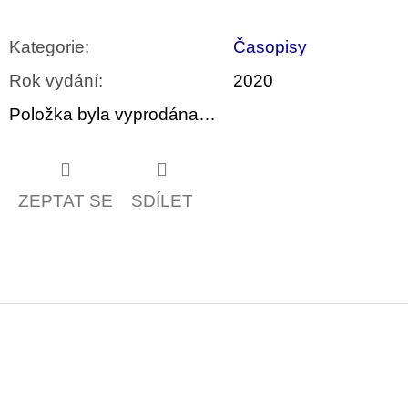
u
j
e
Kategorie
:
Časopisy
m
e
Rok vydání
:
2020
Položka byla vyprodána…
ARTMAT
KRABIČKA
ARTMAT
KRABIČKA
200
ZEPTAT SE
SDÍLET
Kč
Z
á
p