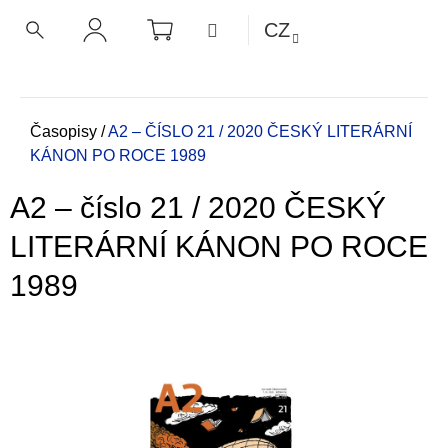
K
Přejít
NÁKUPNÍ
MENU
CZ
KOŠÍK
o
na
ZPĚT
ZPĚT
HLEDAT
PŘIHLÁŠENÍ
obsah
š
í
C
k
o
Domů
Časopisy
/
A2 – ČÍSLO 21 / 2020 ČESKÝ LITERÁRNÍ
KÁNON PO ROCE 1989
p
o
A2 – číslo 21 / 2020 ČESKÝ
t
ř
LITERÁRNÍ KÁNON PO ROCE
e
1989
b
u
j
e
t
e
n