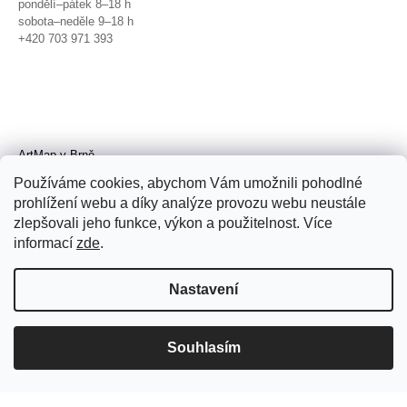
pondělí–pátek 8–18 h
sobota–neděle 9–18 h
+420 703 971 393
ArtMap v Brně
Galerie TIC
Používáme cookies, abychom Vám umožnili pohodlné
Radnická 4, Brno
prohlížení webu a díky analýze provozu webu neustále
úterý–pátek 11–19 h
zlepšovali jeho funkce, výkon a použitelnost. Více
sobota 14–19 h
+420 702 152 298
informací
zde
.
Nastavení
Souhlasím
© 2026 ArtMap. Všechna práva
vyhrazena.
Upravit nastavení cookies