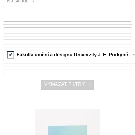
Na skladě
0
d
a
u
j
k
í
t
t
ů
?
Fakulta umění a designu Univerzity J. E. Purkyně
1
HLEDAT
VYMAZAT FILTRY
D
o
V
p
ý
o
r
p
u
i
č