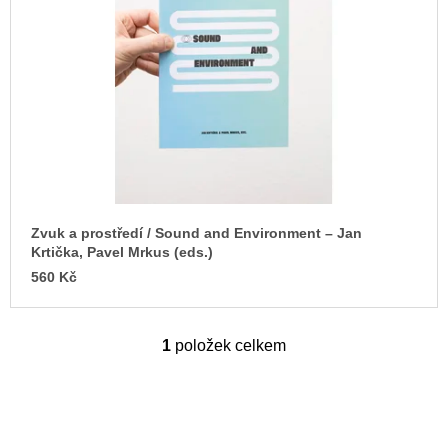
s
u
j
p
e
r
m
o
e
d
ARTMAT
u
KRABIČKA
k
ARTMAT
KRABIČKA
t
200
ů
Kč
Zvuk a prostředí / Sound and Environment – Jan
Krtička, Pavel Mrkus (eds.)
560 Kč
1
položek celkem
O
v
l
á
d