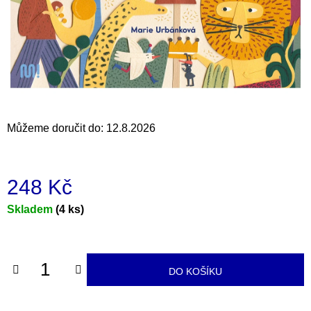
a
j
í
t
?
Můžeme doručit do:
12.8.2026
HLEDAT
248 Kč
Měrná
Skladem
(4 ks)
D
cena:
o
p
o
DO KOŠÍKU
r
u
č