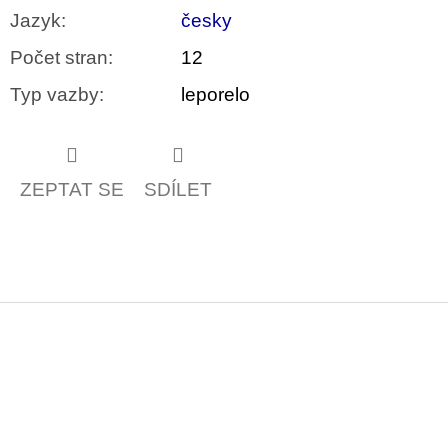
Jazyk
:
česky
Počet stran
:
12
Typ vazby
:
leporelo
ZEPTAT SE
SDÍLET
Z
á
p
a