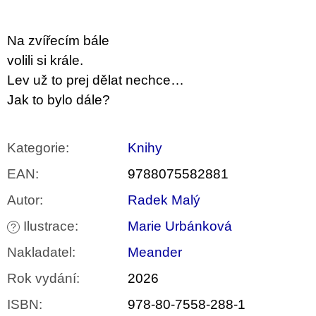
u
j
e
Na zvířecím bále
m
e
volili si krále.
Lev už to prej dělat nechce…
BRUTAL
Jak to bylo dále?
PRAGUE
165
Kč
Kategorie
:
Knihy
EAN
:
9788075582881
Autor
:
Radek Malý
Ilustrace
:
Marie Urbánková
?
Nakladatel
:
Meander
Rok vydání
:
2026
ISBN
:
978-80-7558-288-1