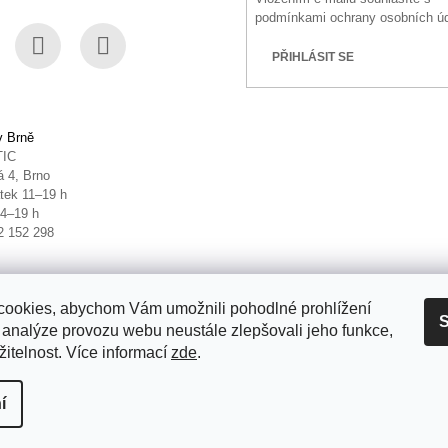
podmínkami ochrany osobních ú
PŘIHLÁSIT SE
book
Instagram
YouTube
v Brně
TIC
 4, Brno
tek 11–19 h
14–19 h
2 152 298
ookies, abychom Vám umožnili pohodlné prohlížení
S
 analýze provozu webu neustále zlepšovali jeho funkce,
itelnost. Více informací
zde
.
it nastavení cookies
í