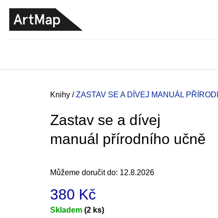
K
Přejít
o
na
ZPĚT
ZPĚT
DO
DO
obsah
š
OBCHODU
OBCHODU
í
k
Domů
Knihy
/
ZASTAV SE A DÍVEJ
MANUÁL PŘÍROD
Zastav se a dívej
manuál přírodního učně
Můžeme doručit do:
12.8.2026
380 Kč
JMÉNO
Měrná
Skladem
(2 ks)
380 Kč