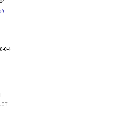
04
oň
8-0-4
LET