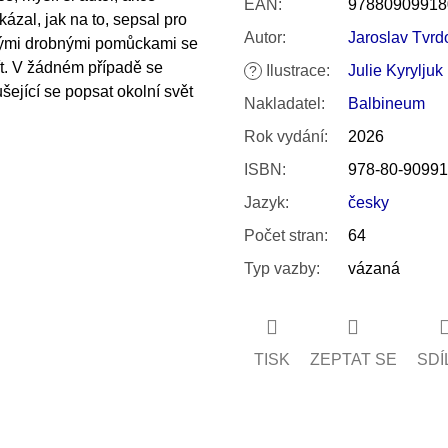
EAN
:
97880909918
zal, jak na to, sepsal pro
Autor
:
Jaroslav Tvrd
jakými drobnými pomůckami se
ít. V žádném případě se
Ilustrace
:
Julie Kyryljuk
?
šející se popsat okolní svět
Nakladatel
:
Balbineum
Rok vydání
:
2026
ISBN
:
978-80-90991
Jazyk
:
česky
Počet stran
:
64
Typ vazby
:
vázaná
TISK
ZEPTAT SE
SDÍ