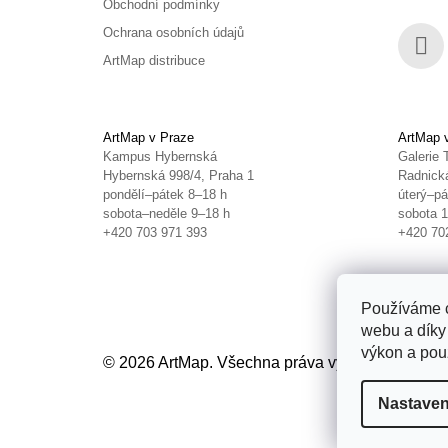
Obchodní podmínky
Ochrana osobních údajů
ArtMap distribuce
Face
ArtMap v Praze
ArtMap 
Kampus Hybernská
Galerie 
Hybernská 998/4, Praha 1
Radnická
pondělí–pátek 8–18 h
úterý–pá
sobota–neděle 9–18 h
sobota 
+420 703 971 393
+420 70
Používáme c
webu a díky
výkon a použ
© 2026 ArtMap. Všechna práva vyhrazena.
Uprav
Nastaven