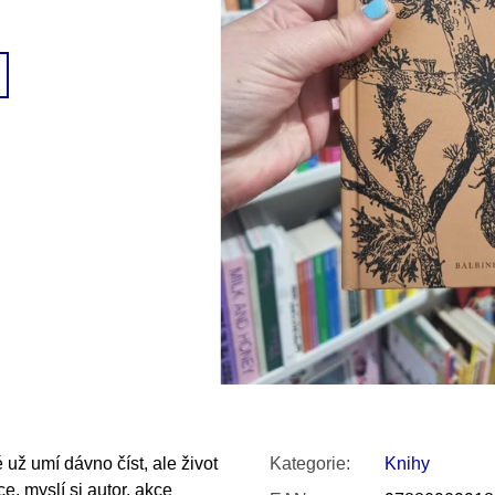
SNESITELNĚJŠ
200 Kč
300 Kč
Původně:
350 K
 už umí dávno číst, ale život
Kategorie
:
Knihy
e, myslí si autor, akce