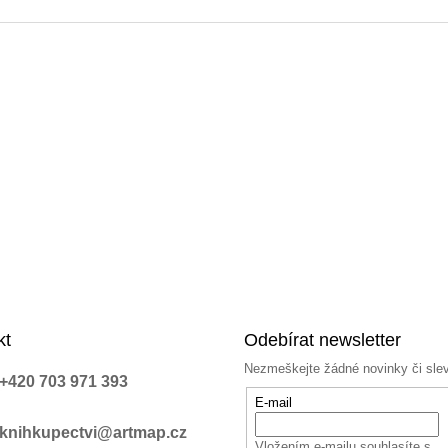
kt
Odebírat newsletter
Nezmeškejte žádné novinky či sle
+420 703 971 393
E-mail
knihkupectvi@artmap.cz
Vložením e-mailu souhlasíte s