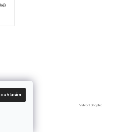
dajů
ouhlasím