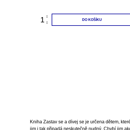
cena:
DO KOŠÍKU
Kniha Zastav se a dívej se je určena dětem, které
jim i tak připadá neskutečně nudný. Chybí jim akc