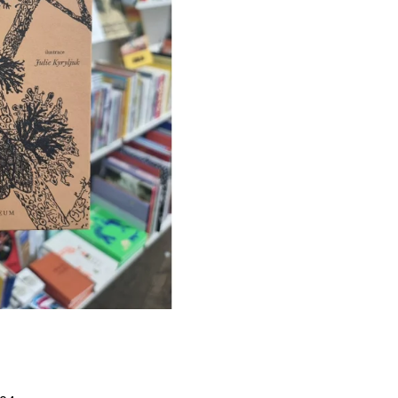
Í KLIMA
č