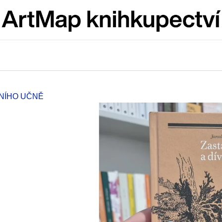
Co potřebujete najít?
HLEDAT
NÍHO UČNĚ
Doporučujeme
ARTMAT KRABIČKA
VÝVAR
ARTMAT KRABIČKA
NEJEN ROMSK