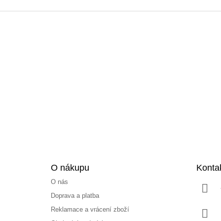
Z
á
p
a
t
í
O nákupu
Konta
O nás
Doprava a platba
Reklamace a vrácení zboží