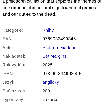
a philosophical fiction that explores the themes of
personhood, the cultural significance of games,
and our duties to the dead.
Kategorie
:
Knihy
EAN
:
9789083499345
Autor
:
Stefano Gualeni
Nakladatel
:
Set Margins'
Rok vydání
:
2025
ISBN
:
978-90-834993-4-5
Jazyk
:
anglicky
Počet stran
:
200
Typ vazby
:
vázaná