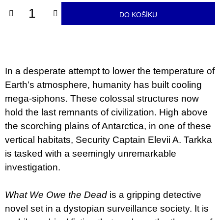
u
j
DO KOŠÍKU
e
m
e
JMÉNO
In a desperate attempt to lower the temperature of
380
Earth’s atmosphere, humanity has built cooling
Kč
mega-siphons. These colossal structures now
hold the last remnants of civilization. High above
the scorching plains of Antarctica, in one of these
vertical habitats, Security Captain Elevii A. Tarkka
is tasked with a seemingly unremarkable
investigation.
What We Owe the Dead
is a gripping detective
novel set in a dystopian surveillance society. It is