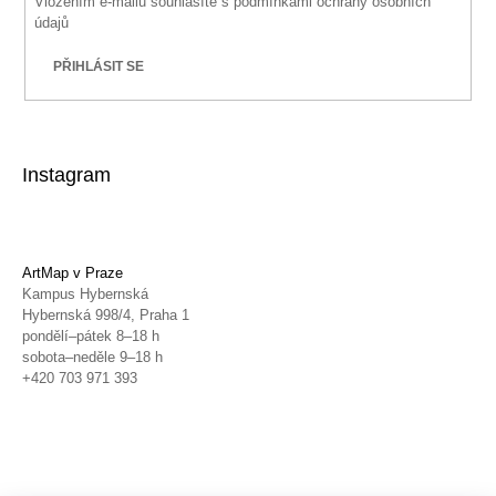
Vložením e-mailu souhlasíte s
podmínkami ochrany osobních
údajů
PŘIHLÁSIT SE
Instagram
ArtMap v Praze
Kampus Hybernská
Hybernská 998/4, Praha 1
pondělí–pátek 8–18 h
sobota–neděle 9–18 h
+420 703 971 393