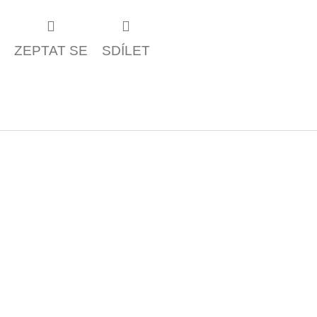
ZEPTAT SE
SDÍLET
Z
á
p
a
t
í