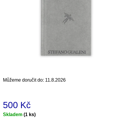
a
j
í
t
?
HLEDAT
Můžeme doručit do:
11.8.2026
D
o
500 Kč
p
o
Měrná
Skladem
(1 ks)
r
cena:
u
č