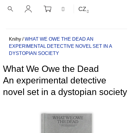
K
Přejít
NÁKUPNÍ
MENU
CZ
KOŠÍK
o
na
ZPĚT
ZPĚT
HLEDAT
PŘIHLÁŠENÍ
obsah
š
í
C
k
o
Domů
Knihy
/
WHAT WE OWE THE DEAD
AN
EXPERIMENTAL DETECTIVE NOVEL SET IN A
p
DYSTOPIAN SOCIETY
o
t
What We Owe the Dead
ř
e
An experimental detective
b
novel set in a dystopian society
u
j
e
t
e
n