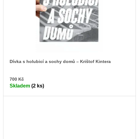
Dívka s holubicí a sochy domů – Krištof Kintera
DO
700 Kč
KO
Skladem
(2 ks)