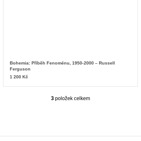
Bohemia: Příběh Fenoménu, 1950-2000 – Russell
Ferguson
1 200 Kč
3
položek celkem
O
v
l
á
d
a
c