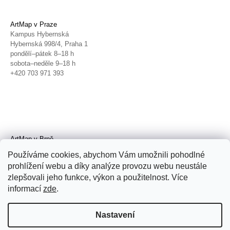
ArtMap v Praze
Kampus Hybernská
Hybernská 998/4, Praha 1
pondělí–pátek 8–18 h
sobota–neděle 9–18 h
+420 703 971 393
ArtMap v Brně
Galerie TIC
Používáme cookies, abychom Vám umožnili pohodlné
Radnická 4, Brno
prohlížení webu a díky analýze provozu webu neustále
úterý–pátek 11–19 h
zlepšovali jeho funkce, výkon a použitelnost. Více
sobota 14–19 h
+420 702 152 298
informací
zde
.
Nastavení