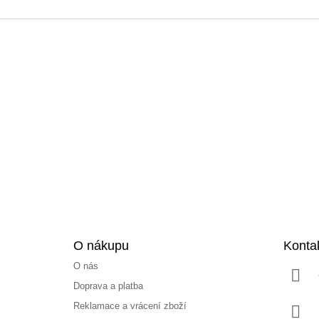
Z
á
p
a
t
í
O nákupu
Konta
O nás
Doprava a platba
Reklamace a vrácení zboží