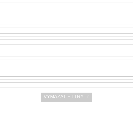
SNESITELNĚJŠ
300 Kč
Původně:
350 K
VYMAZAT FILTRY