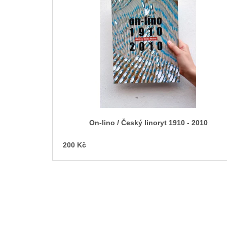
p
i
s
p
r
o
d
u
k
t
On-lino / Český linoryt 1910 - 2010
ů
200 Kč