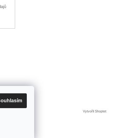
dajů
ouhlasím