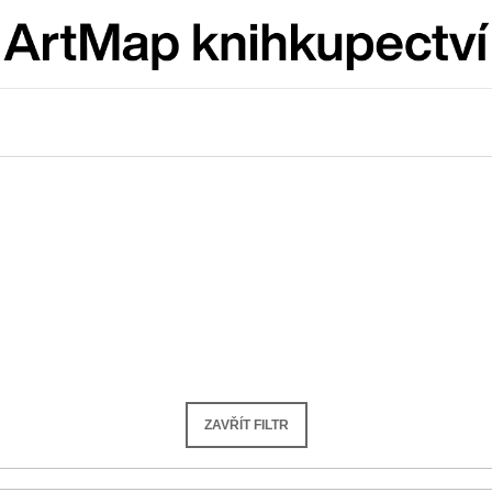
Co potřebujete najít?
HLEDAT
Doporučujeme
ZAVŘÍT FILTR
JMÉNO
VÝVAR
NEJEN ROMSK
380 Kč