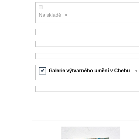
200 Kč
Na skladě
0
Galerie výtvarného umění v Chebu
1
V
ý