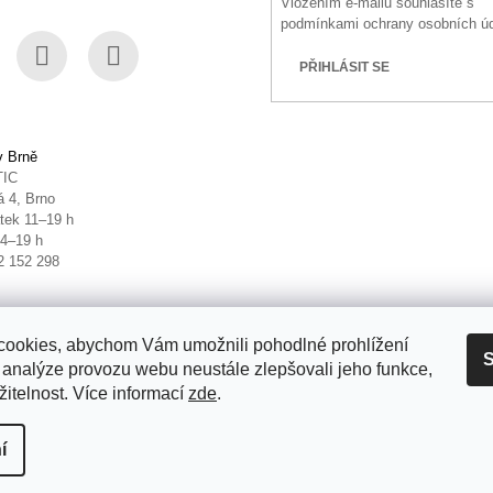
Vložením e-mailu souhlasíte s
podmínkami ochrany osobních ú
PŘIHLÁSIT SE
book
Instagram
YouTube
v Brně
TIC
 4, Brno
tek 11–19 h
14–19 h
2 152 298
ookies, abychom Vám umožnili pohodlné prohlížení
S
 analýze provozu webu neustále zlepšovali jeho funkce,
itelnost. Více informací
zde
.
it nastavení cookies
í