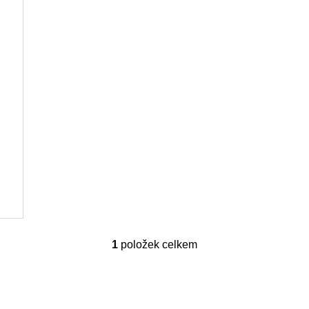
1
položek celkem
O
v
l
á
d