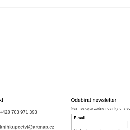
a
c
í
p
r
v
k
y
v
ý
p
i
s
u
kt
Odebírat newsletter
Nezmeškejte žádné novinky či sle
+420 703 971 393
E-mail
knihkupectvi@artmap.cz