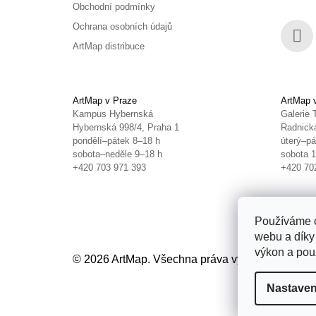
Obchodní podmínky
Ochrana osobních údajů
ArtMap distribuce
Face
ArtMap v Praze
ArtMap 
Kampus Hybernská
Galerie 
Hybernská 998/4, Praha 1
Radnická
pondělí–pátek 8–18 h
úterý–pá
sobota–neděle 9–18 h
sobota 
+420 703 971 393
+420 70
Používáme c
webu a díky
výkon a použ
© 2026 ArtMap. Všechna práva vyhrazena.
Uprav
Nastaven