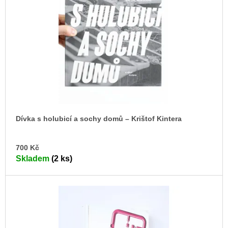
s
u
j
p
e
r
m
o
e
d
JMÉNO
u
380
k
Kč
t
ů
Dívka s holubicí a sochy domů – Krištof Kintera
DO
700 Kč
KO
Skladem
(2 ks)