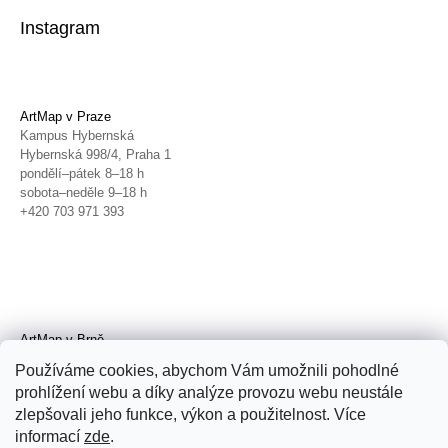
Instagram
ArtMap v Praze
Kampus Hybernská
Hybernská 998/4, Praha 1
pondělí–pátek 8–18 h
sobota–neděle 9–18 h
+420 703 971 393
ArtMap v Brně
Galerie TIC
Používáme cookies, abychom Vám umožnili pohodlné
Radnická 4, Brno
prohlížení webu a díky analýze provozu webu neustále
úterý–pátek 11–19 h
zlepšovali jeho funkce, výkon a použitelnost. Více
sobota 14–19 h
+420 702 152 298
informací
zde
.