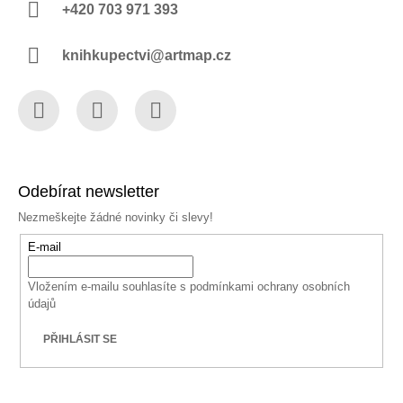
+420 703 971 393
knihkupectvi@artmap.cz
Facebook
Instagram
YouTube
Odebírat newsletter
Nezmeškejte žádné novinky či slevy!
E-mail
Vložením e-mailu souhlasíte s
podmínkami ochrany osobních
údajů
PŘIHLÁSIT SE