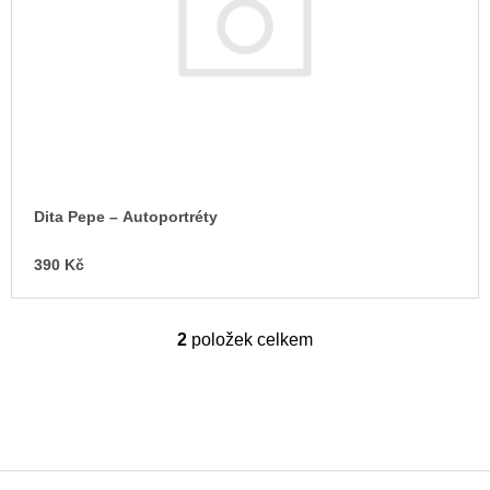
Dita Pepe – Autoportréty
390 Kč
2
položek celkem
O
v
l
á
d
a
c