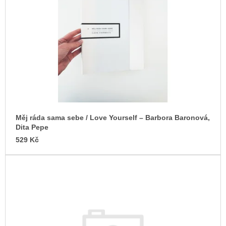
s
u
j
p
e
r
m
o
e
d
JMÉNO
u
380
k
Kč
t
ů
Měj ráda sama sebe / Love Yourself – Barbora Baronová,
Dita Pepe
529 Kč