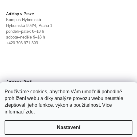
ArtMap v Praze
Kampus Hybernská
Hybernská 998/4, Praha 1
pondělí–pátek 8–18 h
sobota–neděle 9–18 h
+420 703 971 393
ArtMap v Brně
Galerie TIC
Používáme cookies, abychom Vám umožnili pohodlné
Radnická 4, Brno
prohlížení webu a díky analýze provozu webu neustále
úterý–pátek 11–19 h
zlepšovali jeho funkce, výkon a použitelnost. Více
sobota 14–19 h
+420 702 152 298
informací
zde
.
Nastavení