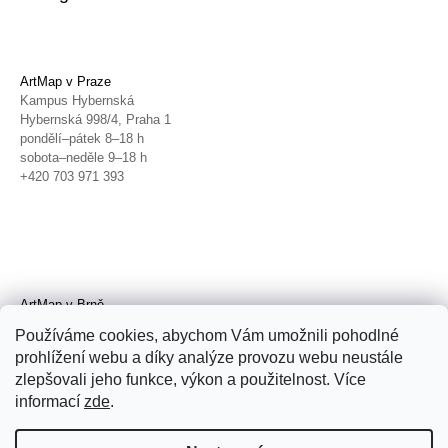
ArtMap v Praze
Kampus Hybernská
Hybernská 998/4, Praha 1
pondělí–pátek 8–18 h
sobota–neděle 9–18 h
+420 703 971 393
ArtMap v Brně
Galerie TIC
Používáme cookies, abychom Vám umožnili pohodlné
Radnická 4, Brno
prohlížení webu a díky analýze provozu webu neustále
úterý–pátek 11–19 h
zlepšovali jeho funkce, výkon a použitelnost. Více
sobota 14–19 h
+420 702 152 298
informací
zde
.