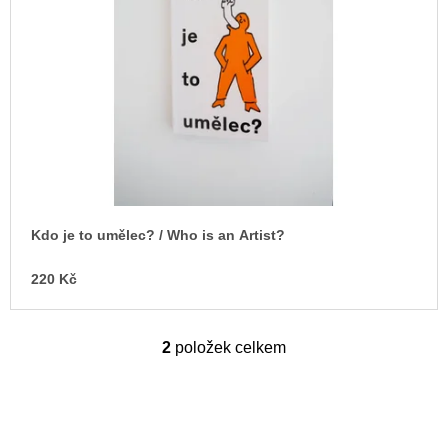
Kdo je to umělec? / Who is an Artist?
220 Kč
2
položek celkem
O
v
l
á
d