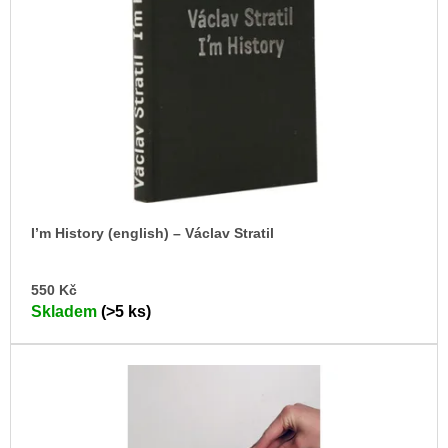
s
u
j
p
e
r
m
o
e
d
TEORIE
u
FIKCE
k
JAKO
ODNOSNÉ
t
TAŠKY
ů
100
I’m History (english) – Václav Stratil
Kč
DO
550 Kč
KO
Skladem
(>5 ks)