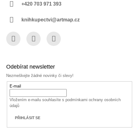
+420 703 971 393
knihkupectvi@artmap.cz
Facebook
Instagram
YouTube
Odebírat newsletter
Nezmeškejte žádné novinky či slevy!
E-mail
Vložením e-mailu souhlasíte s
podmínkami ochrany osobních
údajů
PŘIHLÁSIT SE