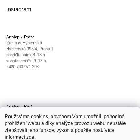
Instagram
ArtMap v Praze
Kampus Hybernská
Hybernská 998/4, Praha 1
pondělí–pátek 8–18 h
sobota–neděle 9–18 h
+420 703 971 393
ArtMap v Brně
Galerie TIC
Používáme cookies, abychom Vám umožnili pohodlné
Radnická 4, Brno
prohlížení webu a díky analýze provozu webu neustále
úterý–pátek 11–19 h
zlepšovali jeho funkce, výkon a použitelnost. Více
sobota 14–19 h
+420 702 152 298
informací
zde
.