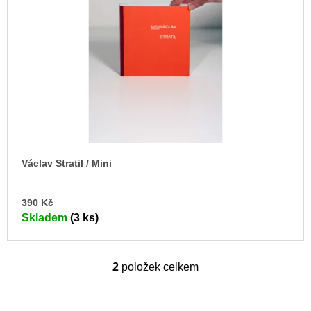
Václav Stratil / Mini
DO
390 Kč
KO
Skladem
(3 ks)
2
položek celkem
O
v
l