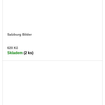
Salzburg Bilder
DO
620 Kč
KO
Skladem
(2 ks)