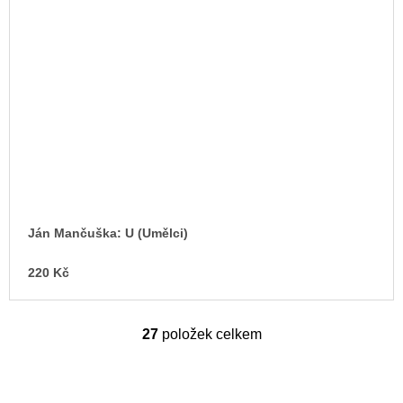
Ján Mančuška: U (Umělci)
220 Kč
27
položek celkem
O
v
l
á