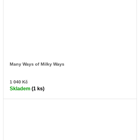
Many Ways of Milky Ways
DO
1 040 Kč
KO
Skladem
(1 ks)