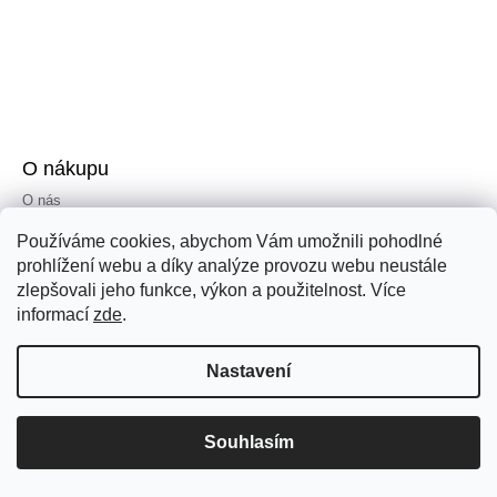
O nákupu
O nás
Doprava a platba
Používáme cookies, abychom Vám umožnili pohodlné
Reklamace a vrácení zboží
prohlížení webu a díky analýze provozu webu neustále
zlepšovali jeho funkce, výkon a použitelnost. Více
Obchodní podmínky
informací
zde
.
Ochrana osobních údajů
ArtMap distribuce
Nastavení
Souhlasím
Kontakt
+420 703 971 393