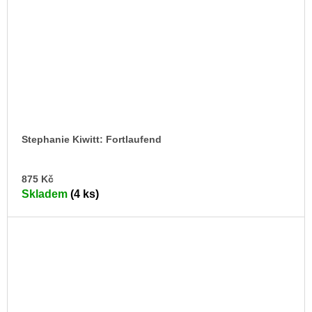
Stephanie Kiwitt: Fortlaufend
DO
875 Kč
KO
Skladem
(4 ks)