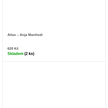
Atlas –⁠ Anja Manfredi
DO
620 Kč
KO
Skladem
(2 ks)