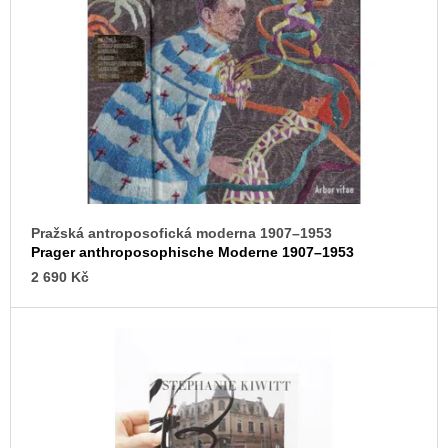
s
u
j
p
e
r
m
o
e
d
ARTMAT
u
KRABIČKA
k
ARTMAT
KRABIČKA
t
200
ů
Kč
Pražská antroposofická moderna 1907–1953
Prager anthroposophische Moderne 1907–1953
2 690 Kč