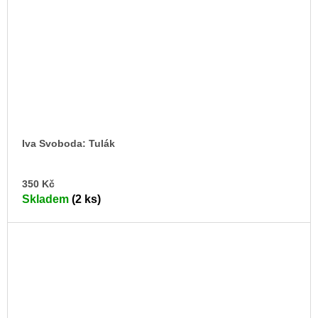
Iva Svoboda: Tulák
DO
350 Kč
KO
Skladem
(2 ks)