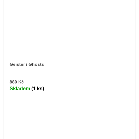
Geister / Ghosts
DO
880 Kč
KO
Skladem
(1 ks)