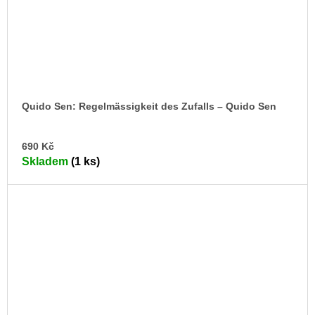
Quido Sen: Regelmässigkeit des Zufalls – Quido Sen
DO
690 Kč
KO
Skladem
(1 ks)