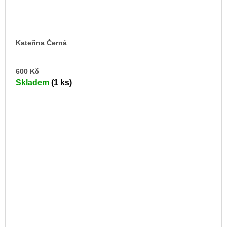
Kateřina Černá
DO
600 Kč
KO
Skladem
(1 ks)