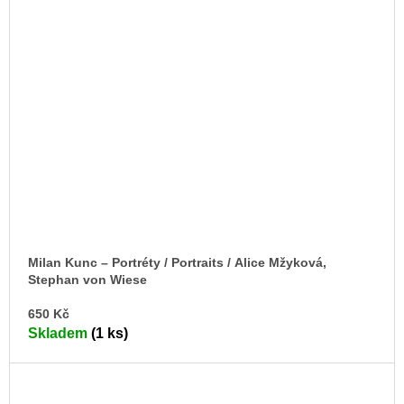
Milan Kunc – Portréty / Portraits / Alice Mžyková,
Stephan von Wiese
DO
650 Kč
KO
Skladem
(1 ks)