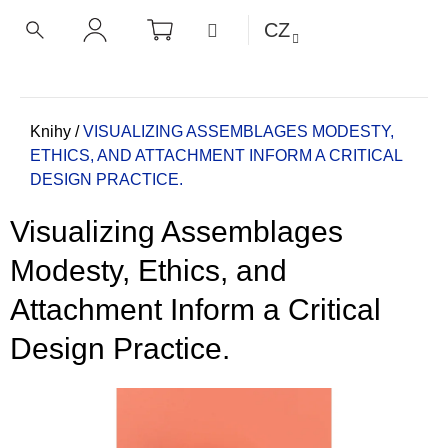
K
Přejít
NÁKUPNÍ
MENU
CZ
KOŠÍK
o
na
ZPĚT
ZPĚT
HLEDAT
PŘIHLÁŠENÍ
obsah
š
í
C
k
o
Domů
Knihy
/
VISUALIZING ASSEMBLAGES
MODESTY,
ETHICS, AND ATTACHMENT INFORM A CRITICAL
p
DESIGN PRACTICE.
o
t
Visualizing Assemblages
ř
e
Modesty, Ethics, and
b
Attachment Inform a Critical
u
j
Design Practice.
e
t
e
n