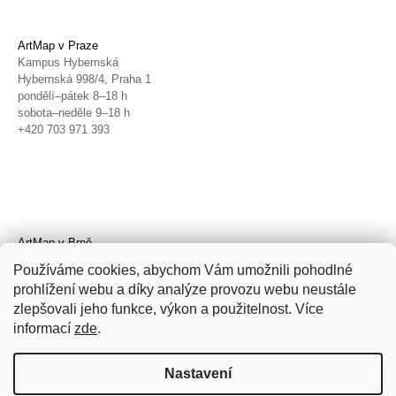
ArtMap v Praze
Kampus Hybernská
Hybernská 998/4, Praha 1
pondělí–pátek 8–18 h
sobota–neděle 9–18 h
+420 703 971 393
ArtMap v Brně
Galerie TIC
Používáme cookies, abychom Vám umožnili pohodlné
Radnická 4, Brno
prohlížení webu a díky analýze provozu webu neustále
úterý–pátek 11–19 h
zlepšovali jeho funkce, výkon a použitelnost. Více
sobota 14–19 h
+420 702 152 298
informací
zde
.
Nastavení