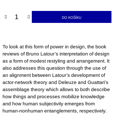
cena:
u
j
e
m
DO KOŠÍKU
e
PŘIŠEL
ČAS
NA
DRUHOU
To look at this form of power in design, the book
:
reviews of Bruno Latour’s interpretation of design
SMĚNU
VÝBĚR
as a form of modest restyling and arrangement. It
Z
also addresses this question through the use of
TEXTŮ
2022 –
an alignment between Latour’s development of
2025
actor-network theory and Deleuze and Guattari’s
350
Kč
assemblage theory which allows to both describe
how things and processes mobilize knowledge
and how human subjectivity emerges from
human-nonhuman entanglements, respectively.