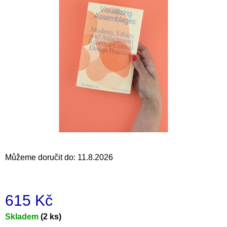
a
j
í
t
?
HLEDAT
Můžeme doručit do:
11.8.2026
D
o
p
o
615 Kč
r
u
Měrná
Skladem
(2 ks)
č