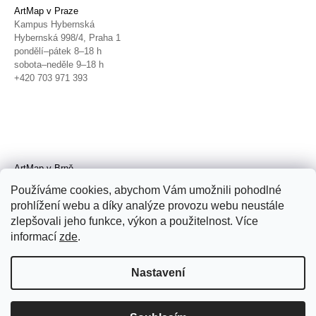
ArtMap v Praze
Kampus Hybernská
Hybernská 998/4, Praha 1
pondělí–pátek 8–18 h
sobota–neděle 9–18 h
+420 703 971 393
ArtMap v Brně
Galerie TIC
Používáme cookies, abychom Vám umožnili pohodlné
Radnická 4, Brno
prohlížení webu a díky analýze provozu webu neustále
úterý–pátek 11–19 h
zlepšovali jeho funkce, výkon a použitelnost. Více
sobota 14–19 h
+420 702 152 298
informací
zde
.
Nastavení