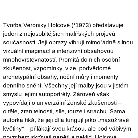
u
j
e
m
Tvorba Veroniky Holcové (*1973) představuje
e
jeden z nejosobitějších malířských projevů
JMÉNO
současnosti. Její obrazy vibrují mimořádně silnou
380
vizuální imaginací a intenzivní obsahovou
Kč
mnohovrstevnatostí. Promítá do nich osobní
zkušenost, vzpomínky, vize, podvědomé
archetypální obsahy, noční můry i momenty
denního snění. Všechny její malby jsou v jistém
smyslu jejími autoportréty. Zároveň však
vypovídají o univerzální ženské zkušenosti –
o těle, zranitelnosti, síle, touze i strachu. Sama
autorka říká, že její díla fungují jako „masožravé
květiny“ – přilákají svou krásou, ale pod vábivým
povrchem skrývají napětí a neklid. Holcová