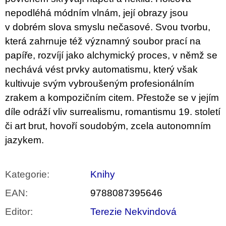
nepodléhá módním vlnám, její obrazy jsou
v dobrém slova smyslu nečasové. Svou tvorbu,
která zahrnuje též významný soubor prací na
papíře, rozvíjí jako alchymický proces, v němž se
nechává vést prvky automatismu, který však
kultivuje svým vybroušeným profesionálním
zrakem a kompozičním citem. Přestože se v jejím
díle odráží vliv surrealismu, romantismu 19. století
či art brut, hovoří soudobým, zcela autonomním
jazykem.
Kategorie
:
Knihy
EAN
:
9788087395646
Editor
:
Terezie Nekvindová