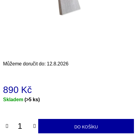
a
j
í
t
?
Můžeme doručit do:
12.8.2026
HLEDAT
890 Kč
D
Měrná
Skladem
(>5 ks)
o
cena:
p
o
r
DO KOŠÍKU
u
č