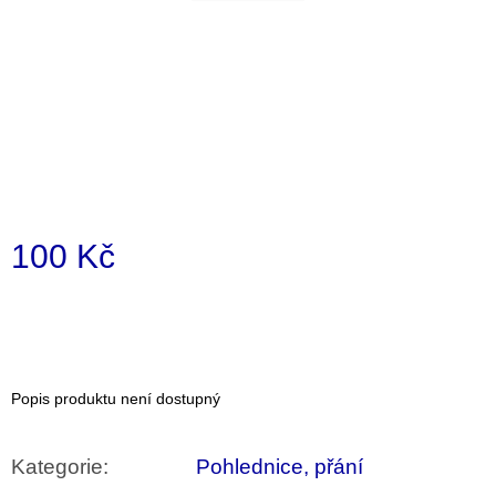
a
j
í
t
?
100 Kč
HLEDAT
Měrná
cena:
D
o
p
Popis produktu není dostupný
o
r
u
Kategorie
:
Pohlednice, přání
č