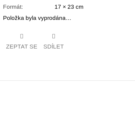
Formát
:
17 × 23 cm
Položka byla vyprodána…
ZEPTAT SE
SDÍLET
Z
á
p
a
t