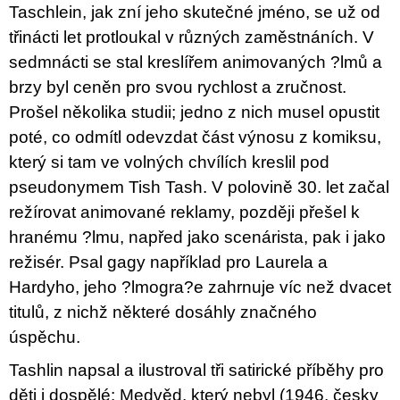
Taschlein, jak zní jeho skutečné jméno, se už od
třinácti let protloukal v různých zaměstnáních. V
sedmnácti se stal kreslířem animovaných ?lmů a
brzy byl ceněn pro svou rychlost a zručnost.
Prošel několika studii; jedno z nich musel opustit
poté, co odmítl odevzdat část výnosu z komiksu,
který si tam ve volných chvílích kreslil pod
pseudonymem Tish Tash. V polovině 30. let začal
režírovat animované reklamy, později přešel k
hranému ?lmu, napřed jako scenárista, pak i jako
režisér. Psal gagy například pro Laurela a
Hardyho, jeho ?lmogra?e zahrnuje víc než dvacet
titulů, z nichž některé dosáhly značného
úspěchu.
Tashlin napsal a ilustroval tři satirické příběhy pro
děti i dospělé: Medvěd, který nebyl (1946, česky