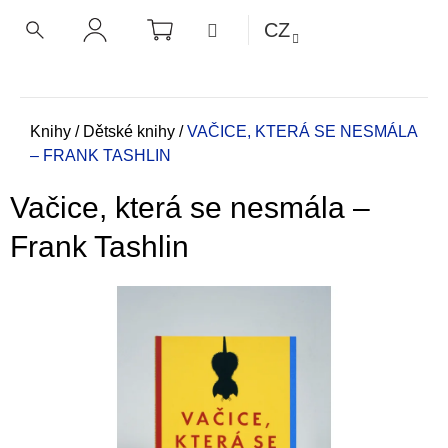
K
Přejít
NÁKUPNÍ
MENU
CZ
KOŠÍK
o
na
ZPĚT
ZPĚT
HLEDAT
PŘIHLÁŠENÍ
obsah
š
í
C
k
o
Domů
Knihy
/
Dětské knihy
/
VAČICE, KTERÁ SE NESMÁLA
– FRANK TASHLIN
p
o
Vačice, která se nesmála –
t
ř
Frank Tashlin
e
b
u
j
e
t
e
n