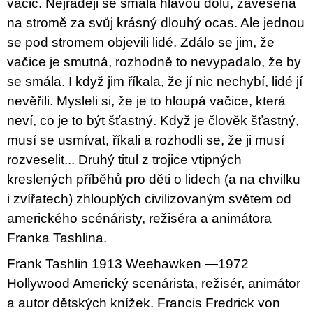
vačic. Nejraději se smála hlavou dolů, zavěšená
u
j
na stromě za svůj krásný dlouhý ocas. Ale jednou
e
se pod stromem objevili lidé. Zdálo se jim, že
m
e
vačice je smutná, rozhodně to nevypadalo, že by
se smála. I když jim říkala, že jí nic nechybí, lidé jí
BRUTAL
nevěřili. Mysleli si, že je to hloupá vačice, která
PRAGUE
neví, co je to být šťastný. Když je člověk šťastný,
165
Kč
musí se usmívat, říkali a rozhodli se, že ji musí
rozveselit... Druhý titul z trojice vtipných
kreslených příběhů pro děti o lidech (a na chvilku
i zvířatech) zhlouplých civilizovaným světem od
amerického scénáristy, režiséra a animátora
Franka Tashlina.
Frank Tashlin 1913 Weehawken —1972
Hollywood Americký scenárista, režisér, animátor
a autor dětských knížek. Francis Fredrick von