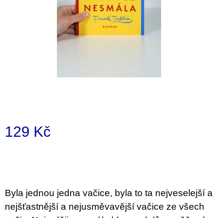
a
j
í
t
?
HLEDAT
129 Kč
Měrná
D
cena:
o
p
o
Byla jednou jedna vačice, byla to ta nejveselejší a
r
u
nejšťastnější a nejusměvavější vačice ze všech
č