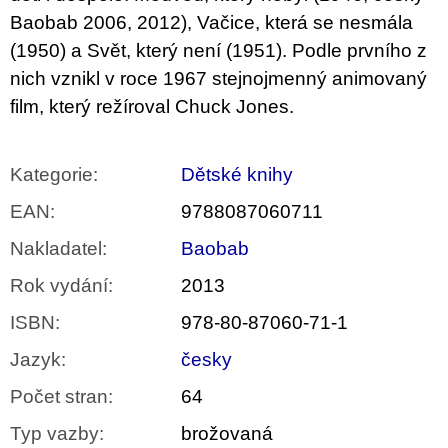
Baobab 2006, 2012), Vačice, která se nesmála
(1950) a Svět, který není (1951). Podle prvního z
nich vznikl v roce 1967 stejnojmenný animovaný
film, který režíroval Chuck Jones.
Kategorie
:
Dětské knihy
EAN
:
9788087060711
Nakladatel
:
Baobab
Rok vydání
:
2013
ISBN
:
978-80-87060-71-1
Jazyk
:
česky
Počet stran
:
64
Typ vazby
:
brožovaná