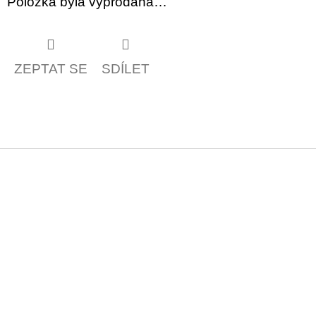
Položka byla vyprodána…
ZEPTAT SE
SDÍLET
Z
á
p
a
t
í