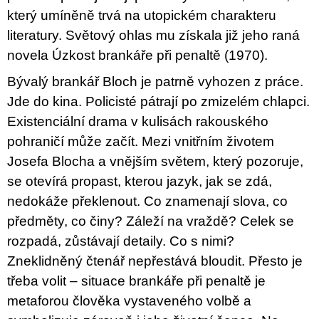
u
který umíněně trvá na utopickém charakteru
j
e
literatury. Světový ohlas mu získala již jeho raná
m
novela Úzkost brankáře při penaltě (1970).
e
Bývalý brankář Bloch je patrně vyhozen z práce.
JMÉNO
Jde do kina. Policisté pátrají po zmizelém chlapci.
380
Existenciální drama v kulisách rakouského
Kč
pohraničí může začít. Mezi vnitřním životem
Josefa Blocha a vnějším světem, který pozoruje,
se otevírá propast, kterou jazyk, jak se zdá,
nedokáže překlenout. Co znamenají slova, co
předměty, co činy? Záleží na vraždě? Celek se
rozpadá, zůstávají detaily. Co s nimi?
Zneklidněný čtenář nepřestává bloudit. Přesto je
třeba volit – situace brankáře při penaltě je
metaforou člověka vystaveného volbě a