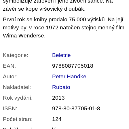
symbolizuje zároveň i jeho životní šance. Na
závěr se kope vršovický dloubák.
První rok se knihy prodalo 75 000 výtisků. Na její
motivy byl v roce 1972 natočen stejnojmenný film
Wima Wenderse.
Kategorie
:
Beletrie
EAN
:
9788087705018
Autor
:
Peter Handke
Nakladatel
:
Rubato
Rok vydání
:
2013
ISBN
:
978-80-87705-01-8
Počet stran
:
124