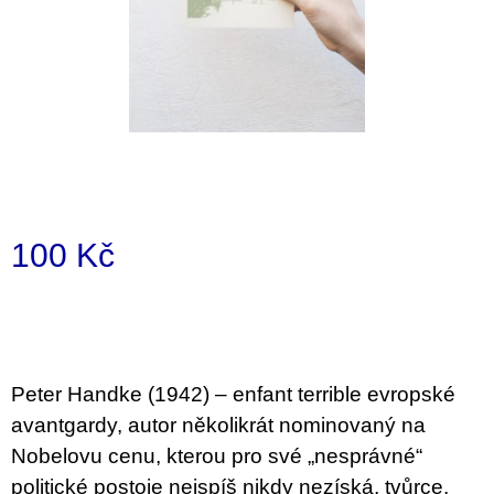
a
j
í
t
?
100 Kč
HLEDAT
Měrná
cena:
D
o
Peter Handke (1942) – enfant terrible evropské
p
o
avantgardy, autor několikrát nominovaný na
r
Nobelovu cenu, kterou pro své „nesprávné“
u
č
politické postoje nejspíš nikdy nezíská, tvůrce,