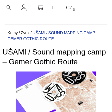
K
Přejít
NÁKUPNÍ
MENU
CZ
KOŠÍK
o
na
ZPĚT
ZPĚT
HLEDAT
PŘIHLÁŠENÍ
obsah
š
í
C
k
o
Domů
Knihy
/
Zvuk
/
UŠAMI / SOUND MAPPING CAMP –
GEMER GOTHIC ROUTE
p
o
UŠAMI / Sound mapping camp
t
ř
– Gemer Gothic Route
e
b
u
j
e
t
e
n