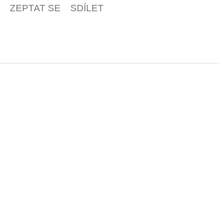
ZEPTAT SE
SDÍLET
Z
á
p
a
t
í