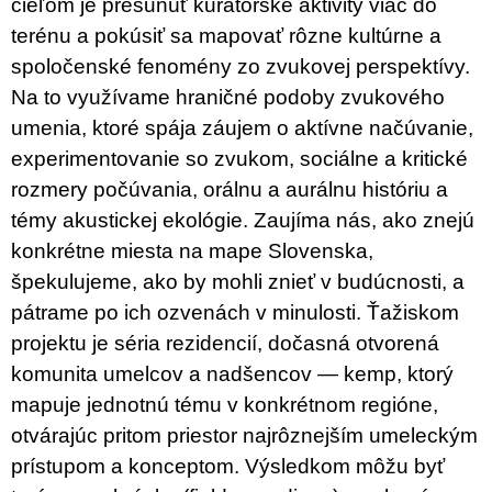
cieľom je presunúť kurátorské aktivity viac do
u
j
terénu a pokúsiť sa mapovať rôzne kultúrne a
e
spoločenské fenomény zo zvukovej perspektívy.
m
e
Na to využívame hraničné podoby zvukového
umenia, ktoré spája záujem o aktívne načúvanie,
PŘIŠEL
experimentovanie so zvukom, sociálne a kritické
ČAS
NA
rozmery počúvania, orálnu a aurálnu históriu a
DRUHOU
:
témy akustickej ekológie. Zaujíma nás, ako znejú
SMĚNU
konkrétne miesta na mape Slovenska,
VÝBĚR
Z
špekulujeme, ako by mohli znieť v budúcnosti, a
TEXTŮ
pátrame po ich ozvenách v minulosti. Ťažiskom
2022 –
2025
projektu je séria rezidencií, dočasná otvorená
350
komunita umelcov a nadšencov — kemp, ktorý
Kč
mapuje jednotnú tému v konkrétnom regióne,
otvárajúc pritom priestor najrôznejším umeleckým
prístupom a konceptom. Výsledkom môžu byť