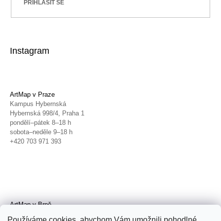
PŘIHLÁSIT SE
Instagram
ArtMap v Praze
Kampus Hybernská
Hybernská 998/4, Praha 1
pondělí–pátek 8–18 h
sobota–neděle 9–18 h
+420 703 971 393
ArtMap v Brně
Galerie TIC
Používáme cookies, abychom Vám umožnili pohodlné