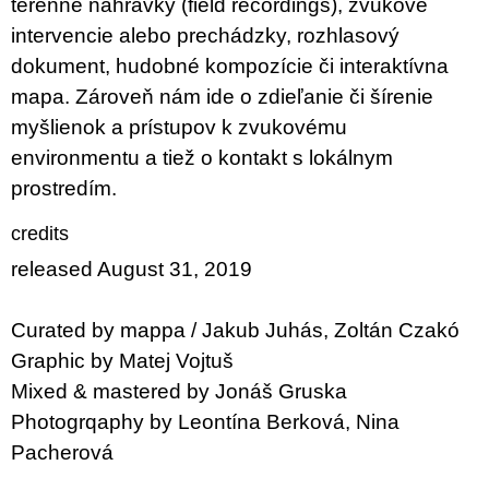
terénne nahrávky (field recordings), zvukové
intervencie alebo prechádzky, rozhlasový
dokument, hudobné kompozície či interaktívna
mapa. Zároveň nám ide o zdieľanie či šírenie
myšlienok a prístupov k zvukovému
environmentu a tiež o kontakt s lokálnym
prostredím.
credits
released August 31, 2019
Curated by mappa / Jakub Juhás, Zoltán Czakó
Graphic by Matej Vojtuš
Mixed & mastered by Jonáš Gruska
Photogrqaphy by Leontína Berková, Nina
Pacherová