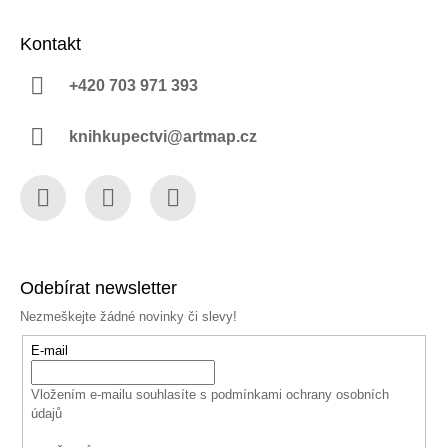
Kontakt
+420 703 971 393
knihkupectvi@artmap.cz
Facebook
Instagram
YouTube
Odebírat newsletter
Nezmeškejte žádné novinky či slevy!
E-mail
Vložením e-mailu souhlasíte s
podmínkami ochrany osobních
údajů