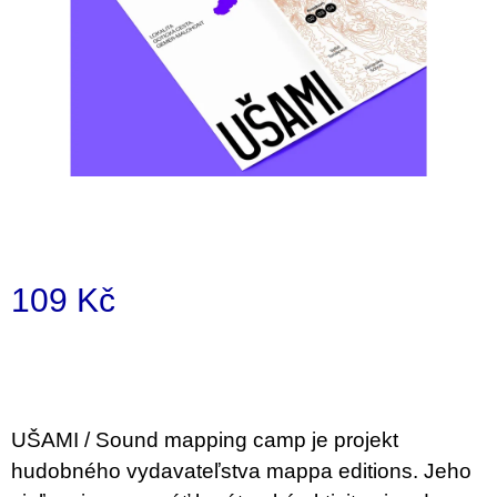
a
j
í
t
?
HLEDAT
109 Kč
Měrná
D
cena:
o
p
o
UŠAMI / Sound mapping camp je projekt
r
u
hudobného vydavateľstva mappa editions. Jeho
č