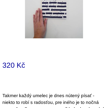
a
j
í
t
?
HLEDAT
320 Kč
Měrná
D
cena:
o
p
o
Takmer každý umelec je dnes nútený písať -
r
u
niekto to robí s radosťou, pre iného je to nočná
č