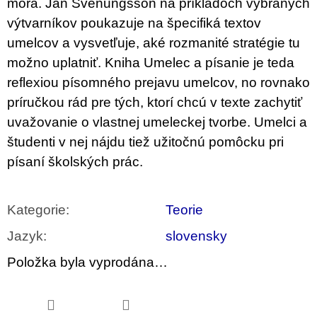
mora. Jan Svenungsson na príkladoch vybraných
u
j
výtvarníkov poukazuje na špecifiká textov
e
umelcov a vysvetľuje, aké rozmanité stratégie tu
m
e
možno uplatniť. Kniha Umelec a písanie je teda
reflexiou písomného prejavu umelcov, no rovnako
PŘIŠEL
príručkou rád pre tých, ktorí chcú v texte zachytiť
ČAS
NA
uvažovanie o vlastnej umeleckej tvorbe. Umelci a
DRUHOU
:
študenti v nej nájdu tiež užitočnú pomôcku pri
SMĚNU
písaní školských prác.
VÝBĚR
Z
TEXTŮ
2022 –
Kategorie
:
Teorie
2025
350
Jazyk
:
slovensky
Kč
Položka byla vyprodána…