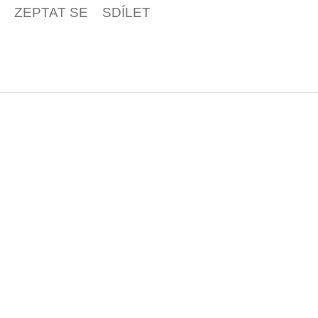
ZEPTAT SE
SDÍLET
Z
á
p
a
t
í