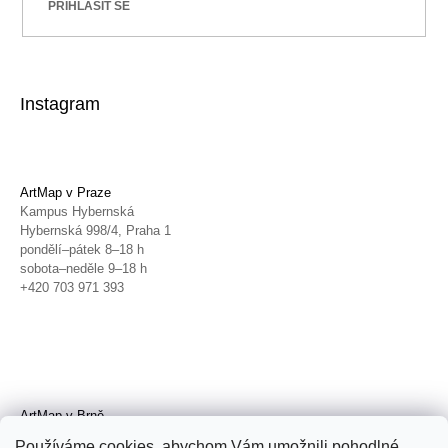
PŘIHLÁSIT SE
Instagram
ArtMap v Praze
Kampus Hybernská
Hybernská 998/4, Praha 1
pondělí–pátek 8–18 h
sobota–neděle 9–18 h
+420 703 971 393
ArtMap v Brně
Galerie TIC
Používáme cookies, abychom Vám umožnili pohodlné