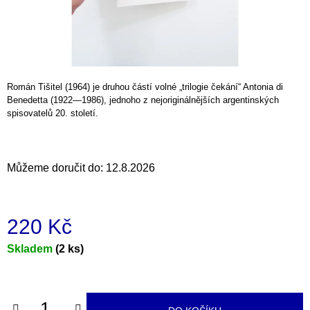
a
j
í
t
?
Román Tišitel (1964) je druhou částí volné „trilogie čekání“ Antonia di
Benedetta (1922—1986), jednoho z nejoriginálnějších argentinských
spisovatelů 20. století.
HLEDAT
Můžeme doručit do:
12.8.2026
220 Kč
D
o
Měrná
Skladem
(2 ks)
p
o
cena:
r
u
č