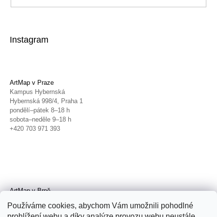
Instagram
ArtMap v Praze
Kampus Hybernská
Hybernská 998/4, Praha 1
pondělí–pátek 8–18 h
sobota–neděle 9–18 h
+420 703 971 393
ArtMap v Brně
Galerie TIC
Používáme cookies, abychom Vám umožnili pohodlné
Radnická 4, Brno
prohlížení webu a díky analýze provozu webu neustále