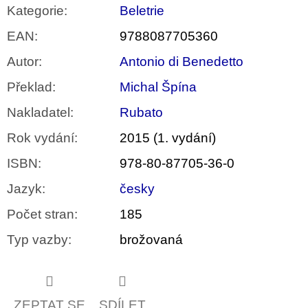
Kategorie
:
Beletrie
EAN
:
9788087705360
Autor
:
Antonio di Benedetto
Překlad
:
Michal Špína
Nakladatel
:
Rubato
Rok vydání
:
2015 (1. vydání)
ISBN
:
978-80-87705-36-0
Jazyk
:
česky
Počet stran
:
185
Typ vazby
:
brožovaná
ZEPTAT SE
SDÍLET