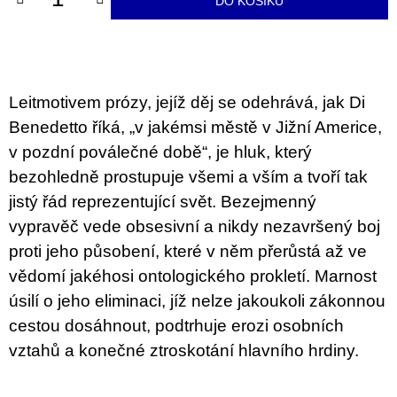
DO KOŠÍKU
u
j
e
m
e
Leitmotivem prózy, jejíž děj se odehrává, jak Di
JMÉNO
Benedetto říká, „v jakémsi městě v Jižní Americe,
380
v pozdní poválečné době“, je hluk, který
Kč
bezohledně prostupuje všemi a vším a tvoří tak
jistý řád reprezentující svět. Bezejmenný
vypravěč vede obsesivní a nikdy nezavršený boj
proti jeho působení, které v něm přerůstá až ve
vědomí jakéhosi ontologického prokletí. Marnost
úsilí o jeho eliminaci, jíž nelze jakoukoli zákonnou
cestou dosáhnout, podtrhuje erozi osobních
vztahů a konečné ztroskotání hlavního hrdiny.