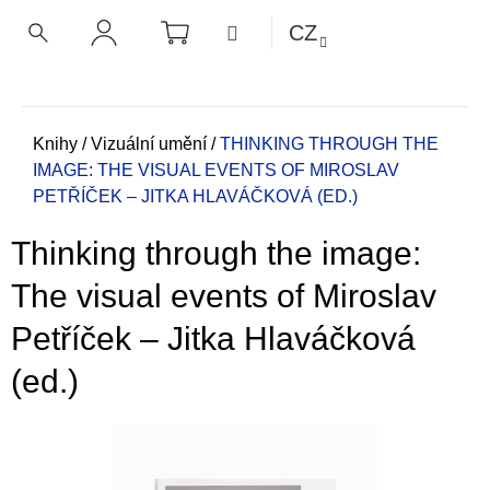
K
Přejít
NÁKUPNÍ
MENU
CZ
KOŠÍK
o
na
ZPĚT
ZPĚT
HLEDAT
PŘIHLÁŠENÍ
obsah
š
í
C
k
o
Domů
Knihy
/
Vizuální umění
/
THINKING THROUGH THE
IMAGE: THE VISUAL EVENTS OF MIROSLAV
p
PETŘÍČEK –⁠ JITKA HLAVÁČKOVÁ (ED.)
o
t
Thinking through the image:
ř
e
The visual events of Miroslav
b
Petříček –⁠ Jitka Hlaváčková
u
j
(ed.)
e
t
e
n