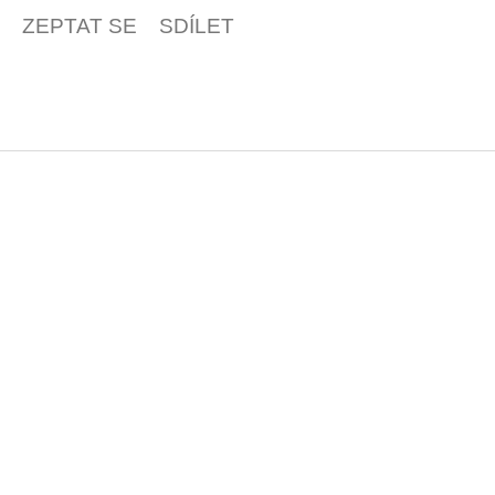
ZEPTAT SE
SDÍLET
Z
á
p
a
t
í