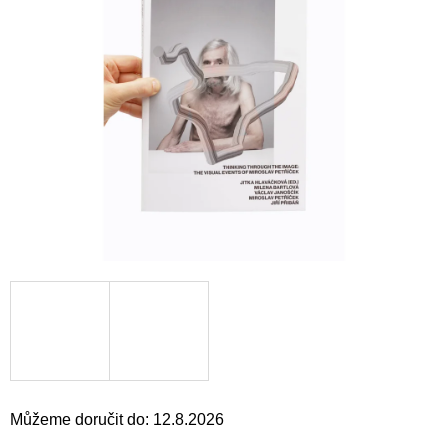
a
j
í
t
?
HLEDAT
D
o
p
o
r
u
Můžeme doručit do:
12.8.2026
č