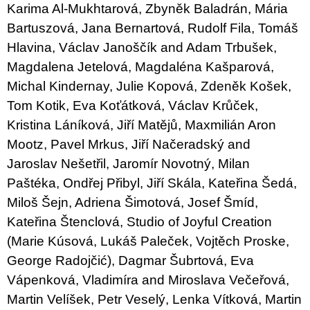
Karima Al-Mukhtarová, Zbyněk Baladrán, Mária
Bartuszová, Jana Bernartová, Rudolf Fila, Tomáš
Hlavina, Václav Janoščík and Adam Trbušek,
Magdalena Jetelová, Magdaléna Kašparová,
Michal Kindernay, Julie Kopová, Zdeněk Košek,
Tom Kotik, Eva Koťátková, Václav Krůček,
Kristina Láníková, Jiří Matějů, Maxmilián Aron
Mootz, Pavel Mrkus, Jiří Načeradský and
Jaroslav Nešetřil, Jaromír Novotný, Milan
Paštéka, Ondřej Přibyl, Jiří Skála, Kateřina Šedá,
Miloš Šejn, Adriena Šimotová, Josef Šmíd,
Kateřina Štenclová, Studio of Joyful Creation
(Marie Kúsová, Lukáš Paleček, Vojtěch Proske,
George Radojčić), Dagmar Šubrtová, Eva
Vápenková, Vladimíra and Miroslava Večeřová,
Martin Velíšek, Petr Veselý, Lenka Vítková, Martin