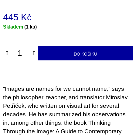
u
j
e
445 Kč
m
e
Měrná
Skladem
(1 ks)
cena:
JMÉNO
380
Kč
DO KOŠÍKU
“Images are names for we cannot name,” says
the philosopher, teacher, and translator Miroslav
Petříček, who written on visual art for several
decades. He has summarized his observations
in, among other things, the book Thinking
Through the Image: A Guide to Contemporary