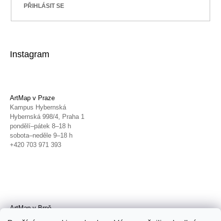
PŘIHLÁSIT SE
Instagram
ArtMap v Praze
Kampus Hybernská
Hybernská 998/4, Praha 1
pondělí–pátek 8–18 h
sobota–neděle 9–18 h
+420 703 971 393
ArtMap v Brně
Galerie TIC