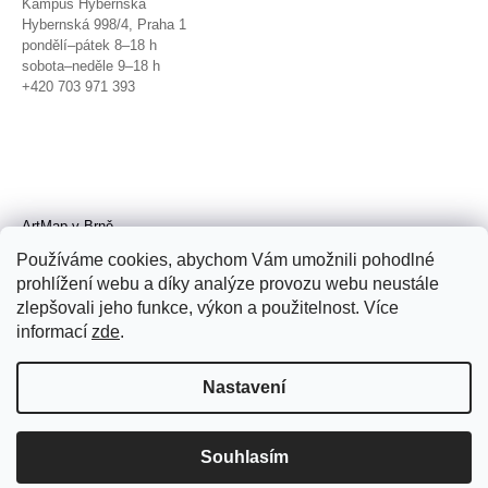
Kampus Hybernská
Hybernská 998/4, Praha 1
pondělí–pátek 8–18 h
sobota–neděle 9–18 h
+420 703 971 393
ArtMap v Brně
Galerie TIC
Používáme cookies, abychom Vám umožnili pohodlné
Radnická 4, Brno
prohlížení webu a díky analýze provozu webu neustále
úterý–pátek 11–19 h
zlepšovali jeho funkce, výkon a použitelnost. Více
sobota 14–19 h
+420 702 152 298
informací
zde
.
Nastavení
Souhlasím
© 2026 ArtMap. Všechna práva