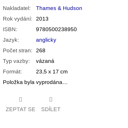
Nakladatel
:
Thames & Hudson
Rok vydání
:
2013
ISBN
:
9780500238950
Jazyk
:
anglicky
Počet stran
:
268
Typ vazby
:
vázaná
Formát
:
23,5 x 17 cm
Položka byla vyprodána…
ZEPTAT SE
SDÍLET