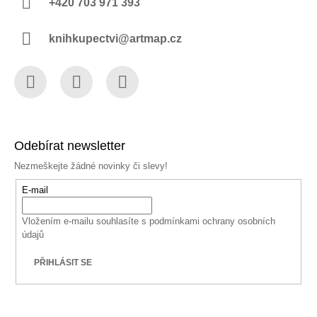
+420 703 971 393
knihkupectvi@artmap.cz
Facebook
Instagram
YouTube
Odebírat newsletter
Nezmeškejte žádné novinky či slevy!
E-mail
Vložením e-mailu souhlasíte s
podmínkami ochrany osobních
údajů
PŘIHLÁSIT SE