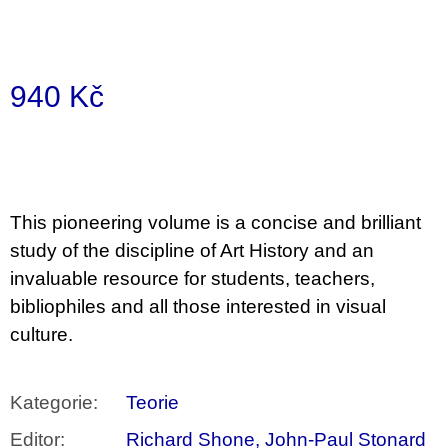
u
j
e
m
e
940 Kč
Měrná
BRUTAL
PRAGUE
cena:
165
Kč
This pioneering volume is a concise and brilliant
study of the discipline of Art History and an
invaluable resource for students, teachers,
bibliophiles and all those interested in visual
culture.
Kategorie
:
Teorie
Editor
:
Richard Shone, John-Paul Stonard