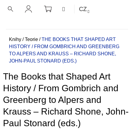
K
Přejít
NÁKUPNÍ
MENU
CZ
KOŠÍK
o
na
ZPĚT
ZPĚT
HLEDAT
PŘIHLÁŠENÍ
obsah
š
í
C
k
o
Domů
Knihy
/
Teorie
/
THE BOOKS THAT SHAPED ART
HISTORY / FROM GOMBRICH AND GREENBERG
p
TO ALPERS AND KRAUSS – RICHARD SHONE,
o
JOHN-PAUL STONARD (EDS.)
t
ř
The Books that Shaped Art
e
b
History / From Gombrich and
u
Greenberg to Alpers and
j
e
Krauss – Richard Shone, John-
t
Paul Stonard (eds.)
e
n