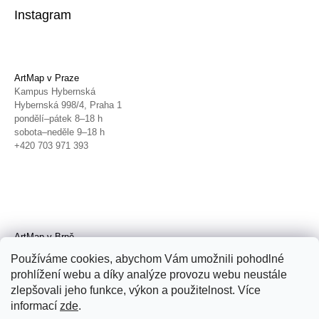
Instagram
ArtMap v Praze
Kampus Hybernská
Hybernská 998/4, Praha 1
pondělí–pátek 8–18 h
sobota–neděle 9–18 h
+420 703 971 393
ArtMap v Brně
Galerie TIC
Používáme cookies, abychom Vám umožnili pohodlné
Radnická 4, Brno
prohlížení webu a díky analýze provozu webu neustále
úterý–pátek 11–19 h
zlepšovali jeho funkce, výkon a použitelnost. Více
sobota 14–19 h
+420 702 152 298
informací
zde
.