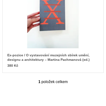
s
u
j
p
e
r
m
o
e
d
ARTMAT
u
KRABIČKA
k
ARTMAT
KRABIČKA
t
200
ů
Kč
Ex-pozice / O vystavování muzejních sbírek umění,
designu a architektury – Martina Pachmanová (ed.)
380 Kč
1
položek celkem
O
v
l
á
d