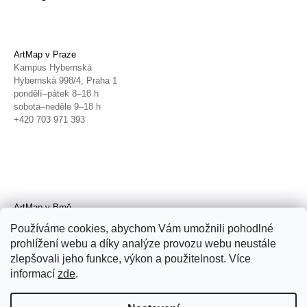
ArtMap v Praze
Kampus Hybernská
Hybernská 998/4, Praha 1
pondělí–pátek 8–18 h
sobota–neděle 9–18 h
+420 703 971 393
ArtMap v Brně
Galerie TIC
Používáme cookies, abychom Vám umožnili pohodlné
Radnická 4, Brno
prohlížení webu a díky analýze provozu webu neustále
úterý–pátek 11–19 h
zlepšovali jeho funkce, výkon a použitelnost. Více
sobota 14–19 h
+420 702 152 298
informací
zde
.