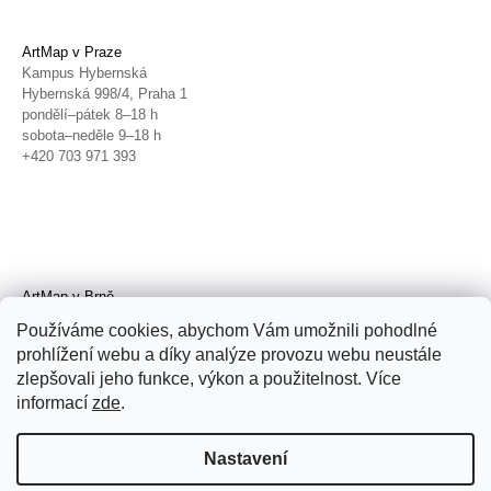
ArtMap v Praze
Kampus Hybernská
Hybernská 998/4, Praha 1
pondělí–pátek 8–18 h
sobota–neděle 9–18 h
+420 703 971 393
ArtMap v Brně
Galerie TIC
Používáme cookies, abychom Vám umožnili pohodlné
Radnická 4, Brno
prohlížení webu a díky analýze provozu webu neustále
úterý–pátek 11–19 h
zlepšovali jeho funkce, výkon a použitelnost. Více
sobota 14–19 h
+420 702 152 298
informací
zde
.
Nastavení