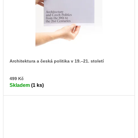
Architektura a česká politika v 19.–21. století
DO
499 Kč
KO
Skladem
(1 ks)