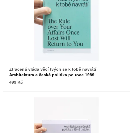
s
u
j
p
e
r
m
o
e
d
ARTMAT
u
KRABIČKA
k
ARTMAT
KRABIČKA
t
200
ů
Kč
Ztracená vláda věcí tvých se k tobě navrátí
Architektura a česká politika po roce 1989
499 Kč