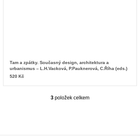
Tam a zpátky. Současný design, architektura a
urbanismus – L.H.Vacková, P.Pauknerová, C.Říha (eds.)
520 Kč
3
položek celkem
O
v
l
á
d
a
c