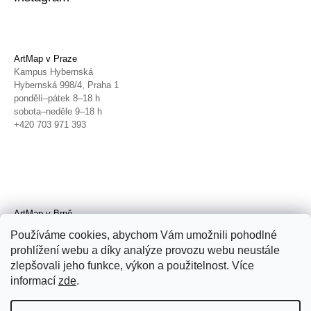
ArtMap v Praze
Kampus Hybernská
Hybernská 998/4, Praha 1
pondělí–pátek 8–18 h
sobota–neděle 9–18 h
+420 703 971 393
ArtMap v Brně
Galerie TIC
Používáme cookies, abychom Vám umožnili pohodlné
Radnická 4, Brno
prohlížení webu a díky analýze provozu webu neustále
úterý–pátek 11–19 h
zlepšovali jeho funkce, výkon a použitelnost. Více
sobota 14–19 h
+420 702 152 298
informací
zde
.