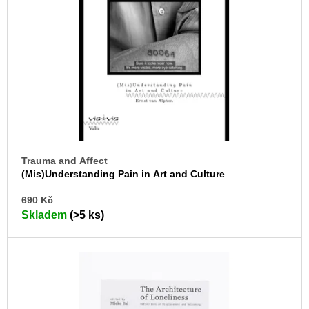
s
u
j
p
e
r
m
o
e
d
ARTMAT
u
KRABIČKA
k
ARTMAT
KRABIČKA
t
200
ů
Kč
Trauma and Affect
(Mis)Understanding Pain in Art and Culture
DO
690 Kč
KO
Skladem
(>5 ks)