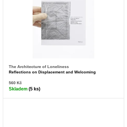
The Architecture of Loneliness
Reflections on Displacement and Welcoming
DO
560 Kč
KO
Skladem
(5 ks)