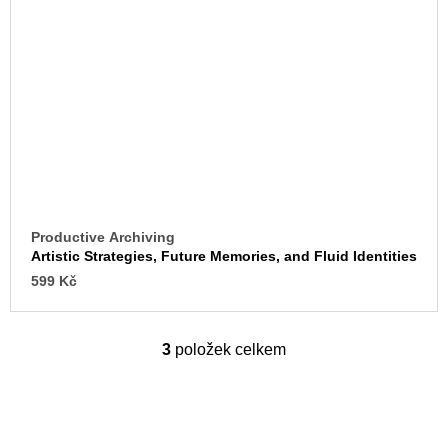
Productive Archiving
Artistic Strategies, Future Memories, and Fluid Identities
599 Kč
3
položek celkem
O
v
l
á
d