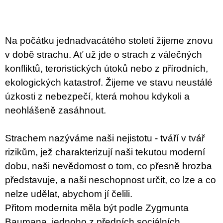
u
j
e
m
Na počátku jednadvacátého století žijeme znovu
e
v době strachu. Ať už jde o strach z válečných
VÝVAR
konfliktů, teroristických útoků nebo z přírodních,
NEJEN
ekologických katastrof. Žijeme ve stavu neustálé
ROMSKÉ
RECEPTY
úzkosti z nebezpečí, která mohou kdykoli a
PRO
SNESITELNĚJŠÍ
neohlášeně zasáhnout.
KLIMA
300
Kč
Strachem nazýváme naši nejistotu - tváří v tvář
Původně:
rizikům, jež charakterizují naši tekutou moderní
350
Kč
dobu, naši nevědomost o tom, co přesně hrozba
představuje, a naši neschopnost určit, co lze a co
nelze udělat, abychom jí čelili.
Přitom modernita měla být podle Zygmunta
Baumana, jednoho z předních sociálních