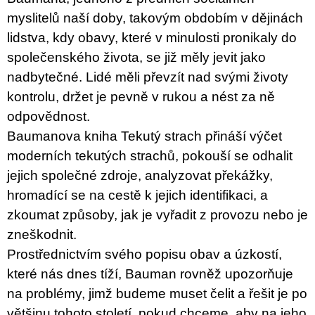
myslitelů naší doby, takovým obdobím v dějinách
lidstva, kdy obavy, které v minulosti pronikaly do
společenského života, se již měly jevit jako
nadbytečné. Lidé měli převzít nad svými životy
kontrolu, držet je pevně v rukou a nést za ně
odpovědnost.
Baumanova kniha Tekutý strach přináší výčet
moderních tekutých strachů, pokouší se odhalit
jejich společné zdroje, analyzovat překážky,
hromadící se na cestě k jejich identifikaci, a
zkoumat způsoby, jak je vyřadit z provozu nebo je
zneškodnit.
Prostřednictvím svého popisu obav a úzkostí,
které nás dnes tíží, Bauman rovněž upozorňuje
na problémy, jimž budeme muset čelit a řešit je po
většinu tohoto století, pokud chceme, aby na jeho