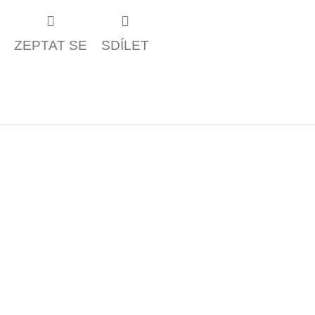
ZEPTAT SE
SDÍLET
Z
á
p
a
t
í