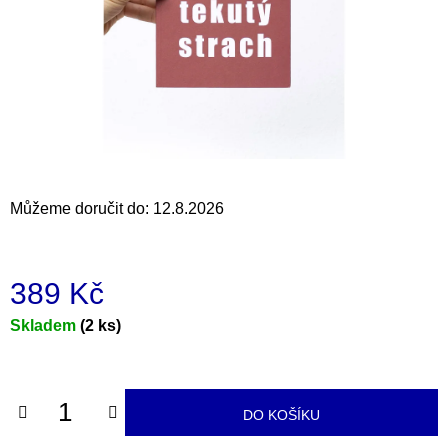
a
j
í
t
?
Můžeme doručit do:
12.8.2026
HLEDAT
389 Kč
D
Měrná
Skladem
(2 ks)
o
cena:
p
o
r
DO KOŠÍKU
u
č