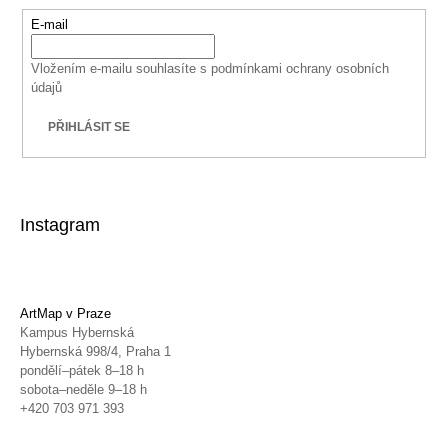
E-mail
Vložením e-mailu souhlasíte s
podmínkami ochrany osobních
údajů
PŘIHLÁSIT SE
Instagram
ArtMap v Praze
Kampus Hybernská
Hybernská 998/4, Praha 1
pondělí–pátek 8–18 h
sobota–neděle 9–18 h
+420 703 971 393