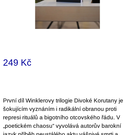
a
j
í
t
?
249 Kč
Měrná
HLEDAT
cena:
D
První díl Winklerovy trilogie Divoké Korutany je
o
šokujícím vyznáním i radikální obranou proti
p
o
represi rituálů a bigotního otcovského řádu. V
r
„poetickém chaosu“ vyvolává autorův barokní
u
č
jazyk příběh neustálého aktu vášnivé smrti a