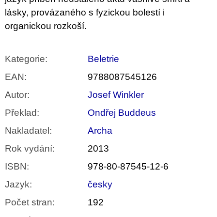
u
lásky, provázaného s fyzickou bolestí i
j
e
organickou rozkoší.
m
e
Kategorie
:
Beletrie
PŘIŠEL
ČAS
EAN
:
9788087545126
NA
DRUHOU
Autor
:
Josef Winkler
:
SMĚNU
Překlad
:
Ondřej Buddeus
VÝBĚR
Z
TEXTŮ
Nakladatel
:
Archa
2022 –
2025
Rok vydání
:
2013
350
ISBN
:
978-80-87545-12-6
Kč
Jazyk
:
česky
Počet stran
:
192