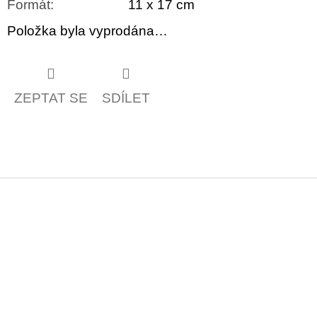
Formát
:
11 x 17 cm
Položka byla vyprodána…
ZEPTAT SE
SDÍLET
Z
á
p
a
t
í