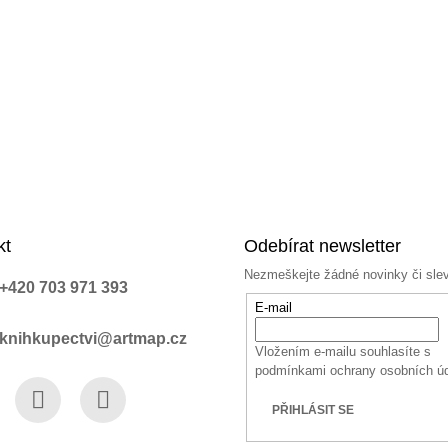
kt
Odebírat newsletter
Nezmeškejte žádné novinky či sle
+420 703 971 393
E-mail
knihkupectvi@artmap.cz
Vložením e-mailu souhlasíte s
podmínkami ochrany osobních ú
PŘIHLÁSIT SE
book
Instagram
YouTube