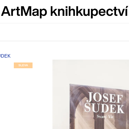
Co potřebujete najít?
HLEDAT
SUDEK
SLEVA
Doporučujeme
ARTMAT KRABIČKA
VÝVAR
ARTMAT KRABIČKA
NEJEN ROMSK