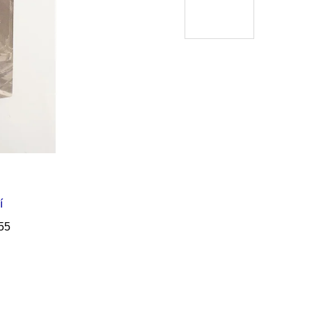
Í KLIMA
č
í
55