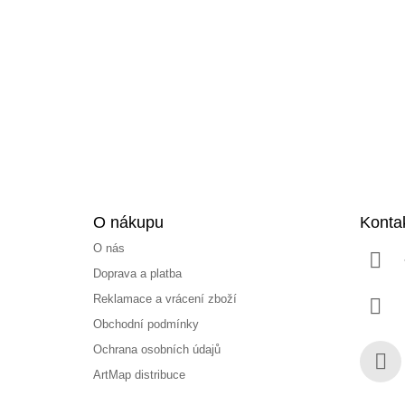
á
p
a
t
í
O nákupu
Konta
O nás
Doprava a platba
Reklamace a vrácení zboží
Obchodní podmínky
Ochrana osobních údajů
ArtMap distribuce
Face