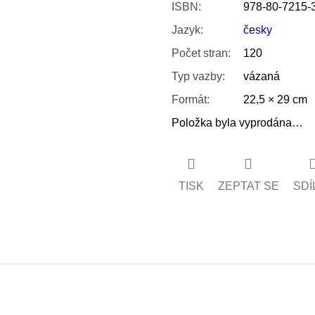
ISBN
:
978-80-7215-
Jazyk
:
česky
Počet stran
:
120
Typ vazby
:
vázaná
Formát
:
22,5 × 29 cm
Položka byla vyprodána…
TISK
ZEPTAT SE
SDÍ