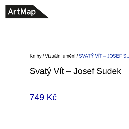
K
Přejít
o
na
ZPĚT
ZPĚT
DO
DO
obsah
š
OBCHODU
OBCHODU
í
k
Domů
Knihy
/
Vizuální umění
/
SVATÝ VÍT – JOSEF 
Svatý Vít – Josef Sudek
749 Kč
Měrná
cena:
JMÉNO
380 Kč