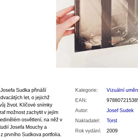
SNESITELNĚJŠ
200 Kč
300 Kč
Původně:
350 K
ů Josefa Sudka přináší
Kategorie
:
Vizuální uměn
dvacátých let, o jejichž
EAN
:
97880721538
vůj život. Klíčové snímky
Autor
:
Josef Sudek
raf možnost zachytit v jejím
ojedinělém osvětlení, na něž v
Nakladatel
:
Torst
tudií Josefa Mouchy a
Rok vydání
:
2009
z prvního Sudkova portfolia.