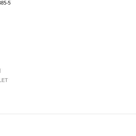
385-5
LET