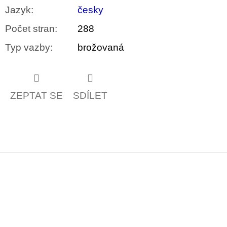
Jazyk
:
česky
Počet stran
:
288
Typ vazby
:
brožovaná
ZEPTAT SE
SDÍLET
Z
á
p
a