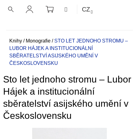
K
Přejít
NÁKUPNÍ
MENU
CZ
KOŠÍK
o
na
ZPĚT
ZPĚT
HLEDAT
PŘIHLÁŠENÍ
obsah
š
í
C
k
o
Domů
Knihy
/
Monografie
/
STO LET JEDNOHO STROMU –
LUBOR HÁJEK A INSTITUCIONÁLNÍ
p
SBĚRATELSTVÍ ASIJSKÉHO UMĚNÍ V
o
ČESKOSLOVENSKU
t
ř
Sto let jednoho stromu – Lubor
e
b
Hájek a institucionální
u
sběratelství asijského umění v
j
e
Československu
t
e
n