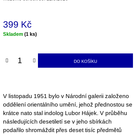
u
j
e
m
399 Kč
e
Měrná
Skladem
(1 ks)
ARTMAT
cena:
KRABIČKA
ARTMAT
KRABIČKA
DO KOŠÍKU
200
Kč
V listopadu 1951 bylo v Národní galerii založeno
oddělení orientálního umění, jehož přednostou se
krátce nato stal indolog Lubor Hájek. V průběhu
následujících desetiletí se v jeho sbírkách
podařilo shromáždit přes deset tisíc předmětů