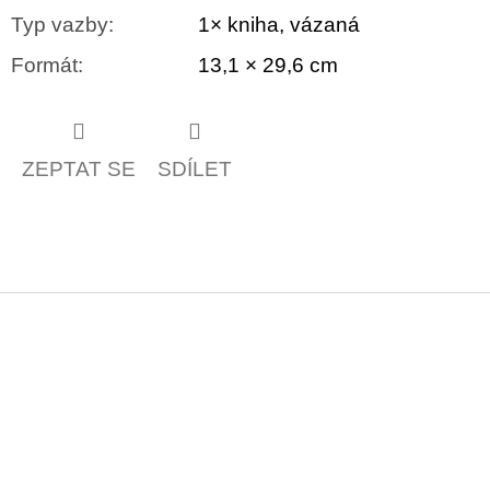
Typ vazby
:
1× kniha, vázaná
Formát
:
13,1 × 29,6 cm
ZEPTAT SE
SDÍLET
Z
á
p
a
t