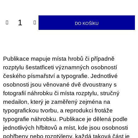
u
cena:
j
e
m
DO KOŠÍKU
e
JMÉNO
380
Kč
Publikace mapuje místa hrobů či případně
rozptylu šestatřiceti významných osobností
českého písmařství a typografie. Jednotlivé
osobnosti jsou věnované dvě dvoustrany s
fotografií náhrobku či místa rozptylu, stručný
medailon, který je zaměřený zejména na
typografickou tvorbu, a reprodukci frotáže
typografie náhrobku. Publikace je dělená podle
jednotlivých hřbitovů a míst, kde jsou osobnosti
pohřbeny nebo rozptýleny, každá taková část je