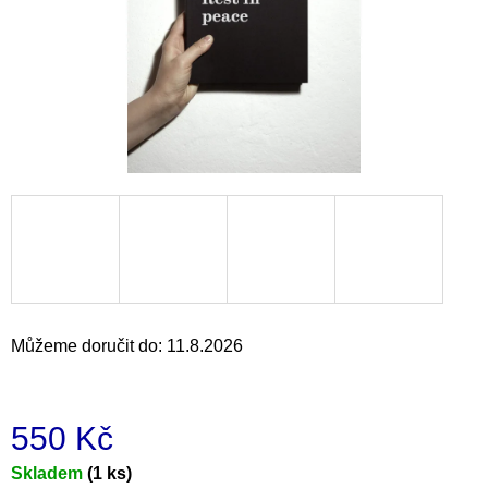
a
j
í
t
?
HLEDAT
Můžeme doručit do:
11.8.2026
D
o
p
o
550 Kč
r
u
Měrná
Skladem
(1 ks)
č