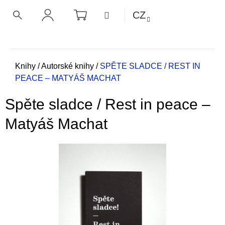
K
Přejít
NÁKUPNÍ
MENU
CZ
KOŠÍK
o
na
ZPĚT
ZPĚT
HLEDAT
PŘIHLÁŠENÍ
obsah
š
í
C
k
o
Domů
Knihy
/
Autorské knihy
/
SPĚTE SLADCE / REST IN
PEACE – MATYÁŠ MACHAT
p
o
Spěte sladce / Rest in peace –
t
ř
Matyáš Machat
e
b
u
j
e
t
e
n