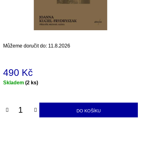
a
j
í
t
?
Můžeme doručit do:
11.8.2026
490 Kč
HLEDAT
Měrná
Skladem
(2 ks)
cena:
D
o
DO KOŠÍKU
p
o
r
u
č