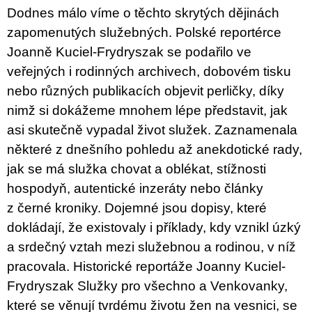
Dodnes málo víme o těchto skrytých dějinách
zapomenutých služebných. Polské reportérce
Joanně Kuciel-Frydryszak se podařilo ve
veřejných i rodinných archivech, dobovém tisku
nebo různých publikacích objevit perličky, díky
nimž si dokážeme mnohem lépe představit, jak
asi skutečně vypadal život služek. Zaznamenala
některé z dnešního pohledu až anekdotické rady,
jak se má služka chovat a oblékat, stížnosti
hospodyň, autentické inzeráty nebo články
z černé kroniky. Dojemné jsou dopisy, které
dokládají, že existovaly i příklady, kdy vznikl úzký
a srdečný vztah mezi služebnou a rodinou, v níž
pracovala. Historické reportáže Joanny Kuciel-
Frydryszak Služky pro všechno a Venkovanky,
které se věnují tvrdému životu žen na vesnici, se