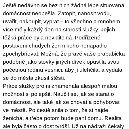
u
Ještě nedávno se bez nich žádná lépe situovaná
j
domácnost neobešla. Zatopit, nanosit vodu,
e
m
uvařit, nakoupit, vyprat – to všechno a mnohem
e
více měly každý den na starosti služky. Jejich
těžká práce byla neviditelná. Podřízené
BRUTAL
PRAGUE
postavení chudých žen nikoho nenapadlo
165
zpochybňovat. Možná, že právě vaše prababička
Kč
podobně jako stovky jiných dívek opustila svou
početnou rodinu vesnici, aby jí ulehčila, a vydala
se do města zkusit štěstí.
Práce služky pro ni znamenala alespoň malou
možnost si polepšit. Naučit se, jak se starat o
domácnost, ale také jak se chovat a pohybovat
ve městě. Po cestě snila o tom, že si najde
ženicha, a třeba potom bude paní domu. Realita
ale byla často o dost tvrdší. Už na nádraží čekaly