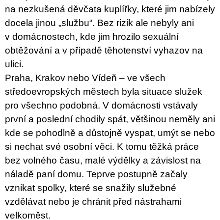
na nezkušená děvčata kuplířky, které jim nabízely
docela jinou „službu“. Bez rizik ale nebyly ani
v domácnostech, kde jim hrozilo sexuální
obtěžování a v případě těhotenství vyhazov na
ulici.
Praha, Krakov nebo Vídeň – ve všech
středoevropských městech byla situace služek
pro všechno podobná. V domácnosti vstávaly
první a poslední chodily spát, většinou neměly ani
kde se pohodlně a důstojně vyspat, umýt se nebo
si nechat své osobní věci. K tomu těžká práce
bez volného času, malé výdělky a závislost na
náladě paní domu. Teprve postupně začaly
vznikat spolky, které se snažily služebné
vzdělávat nebo je chránit před nástrahami
velkoměst.