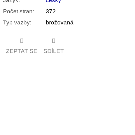
Jazyk
:
česky
Počet stran
:
372
Typ vazby
:
brožovaná
ZEPTAT SE
SDÍLET
Z
á
p
a
t