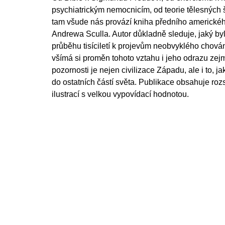
psychiatrickým nemocnicím, od teorie tělesných 
tam všude nás provází kniha předního amerického
Andrewa Sculla. Autor důkladně sleduje, jaký byl 
průběhu tisíciletí k projevům neobvyklého chov
všímá si proměn tohoto vztahu i jeho odrazu ze
pozornosti je nejen civilizace Západu, ale i to, j
do ostatních částí světa. Publikace obsahuje ro
ilustrací s velkou vypovídací hodnotou.