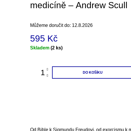
medicíně – Andrew Scull
Můžeme doručit do:
12.8.2026
595 Kč
Měrná
Skladem
(2 ks)
cena:
DO KOŠÍKU
Od Bible k Sigmundu Freudovi, od exorcismu k 