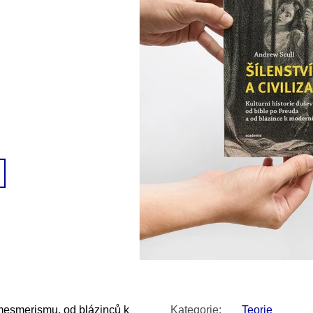
SNESITELNĚJŠ
200 Kč
300 Kč
Původně:
350 K
mesmerismu, od blázinců k
Kategorie
:
Teorie