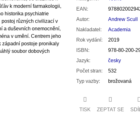
šťáv k moderní farmakologii,
EAN
:
97880200294
 historika psychiatrie
Autor
:
Andrew Scull
postoj různých civilizací v
ání a duševních onemocnění,
Nakladatel
:
Academia
jména v umění. Centrem jeho
Rok vydání
:
2019
ak západní postoje pronikaly
ISBN
:
978-80-200-2
zsáhlý soubor dobových
Jazyk
:
česky
Počet stran
:
532
Typ vazby
:
brožovaná
TISK
ZEPTAT SE
SDÍ