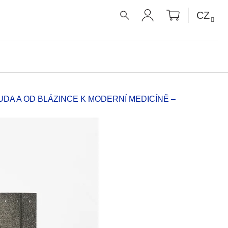
NÁKUPNÍ
CZ
KOŠÍK
HLEDAT
PŘIHLÁŠENÍ
UDA A OD BLÁZINCE K MODERNÍ MEDICÍNĚ –
É RECEPTY PRO