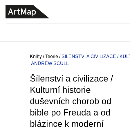
K
Přejít
o
na
ZPĚT
ZPĚT
DO
DO
obsah
š
OBCHODU
OBCHODU
í
k
Domů
Knihy
/
Teorie
/
ŠÍLENSTVÍ A CIVILIZACE / 
ANDREW SCULL
Šílenství a civilizace /
Kulturní historie
duševních chorob od
bible po Freuda a od
blázince k moderní
JMÉNO
380 Kč