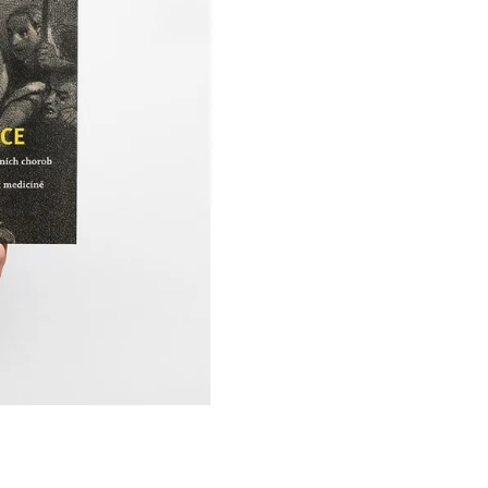
Í KLIMA
č