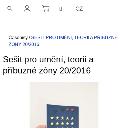
K
Přejít
NÁKUPNÍ
MENU
CZ
KOŠÍK
o
na
ZPĚT
ZPĚT
HLEDAT
PŘIHLÁŠENÍ
obsah
š
í
C
k
o
Domů
Časopisy
/
SEŠIT PRO UMĚNÍ, TEORII A PŘÍBUZNÉ
ZÓNY 20/2016
p
o
Sešit pro umění, teorii a
t
ř
příbuzné zóny 20/2016
e
b
u
j
e
t
e
n