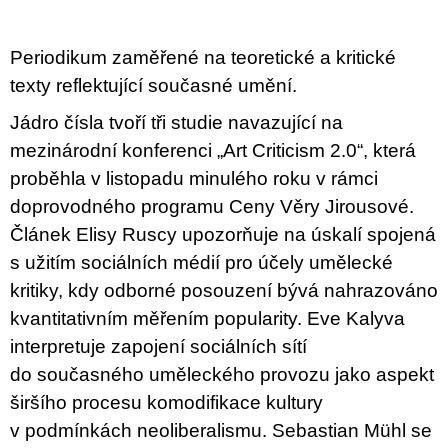
u
j
e
Periodikum zaměřené na teoretické a kritické
m
e
texty reflektující současné umění.
Jádro čísla tvoří tři studie navazující na
VÝVAR
NEJEN
mezinárodní konferenci „Art Criticism 2.0“, která
ROMSKÉ
proběhla v listopadu minulého roku v rámci
RECEPTY
PRO
doprovodného programu Ceny Věry Jirousové.
SNESITELNĚJŠÍ
KLIMA
Článek Elisy Ruscy upozorňuje na úskalí spojená
300
s užitím sociálních médií pro účely umělecké
Kč
kritiky, kdy odborné posouzení bývá nahrazováno
Původně:
350
kvantitativním měřením popularity. Eve Kalyva
Kč
interpretuje zapojení sociálních sítí
do současného uměleckého provozu jako aspekt
širšího procesu komodifikace kultury
v podmínkách neoliberalismu. Sebastian Mühl se