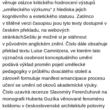
věnuje otázce kritického hodnocení výstupů
„uměleckého výzkumu“ z hlediska jejich
kognitivního a estetického statusu. Zatímco
v tištěné verzi časopisu jsou tyto texty dostupné v
českém překladu, na webových
stránkách
Sešitu
je možné si je stáhnout
v původním anglickém znění. Číslo dále obsahuje
překlad textu Luise Camnitzera, ve kterém tato
význačná osobnost konceptuálního umění
podává výklad proměn pojetí umělecké
pedagogiky v průběhu dvacátého století a
zároveň formuluje manifest emancipace procesu
učení se umění od okovů akademické výuky.
Číslo uzavírá recenze Slavomíry Ferenčuhové na
monografii Huberta Guzíka věnované fenoménu
koldomu v československé architektuře poloviny