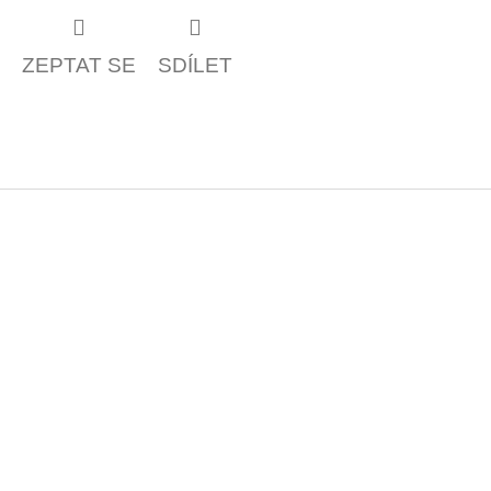
ZEPTAT SE
SDÍLET
Z
á
p
a
t
í