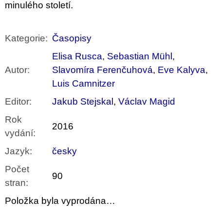
minulého století.
Kategorie
:
Časopisy
Elisa Rusca
,
Sebastian Mühl
,
Autor
:
Slavomíra Ferenčuhová
,
Eve Kalyva
,
Luis Camnitzer
Editor
:
Jakub Stejskal
,
Václav Magid
Rok
2016
vydání
:
Jazyk
:
česky
Počet
90
stran
:
Položka byla vyprodána…