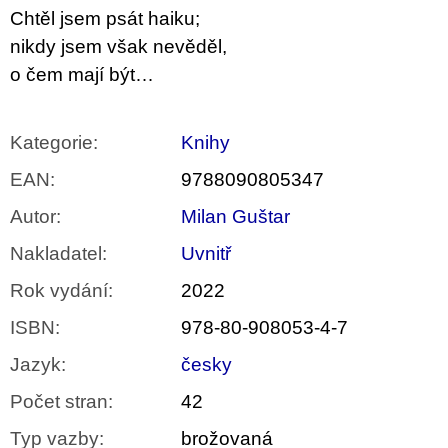
u
Chtěl jsem psát haiku;
j
nikdy jsem však nevěděl,
e
m
o čem mají být…
e
PŘIŠEL
Kategorie
:
Knihy
ČAS
NA
EAN
:
9788090805347
DRUHOU
:
Autor
:
Milan Guštar
SMĚNU
VÝBĚR
Z
Nakladatel
:
Uvnitř
TEXTŮ
2022 –
Rok vydání
:
2022
2025
ISBN
:
978-80-908053-4-7
350
Kč
Jazyk
:
česky
Počet stran
:
42
Typ vazby
:
brožovaná