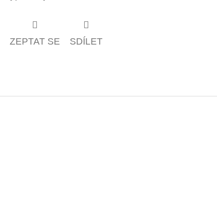
ZEPTAT SE
SDÍLET
Z
á
p
a
t
í