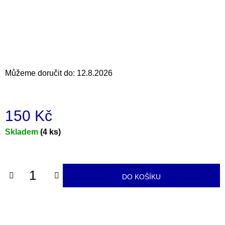
a
j
í
t
?
Můžeme doručit do:
12.8.2026
150 Kč
HLEDAT
Měrná
Skladem
(4 ks)
cena:
D
o
DO KOŠÍKU
p
o
r
u
č