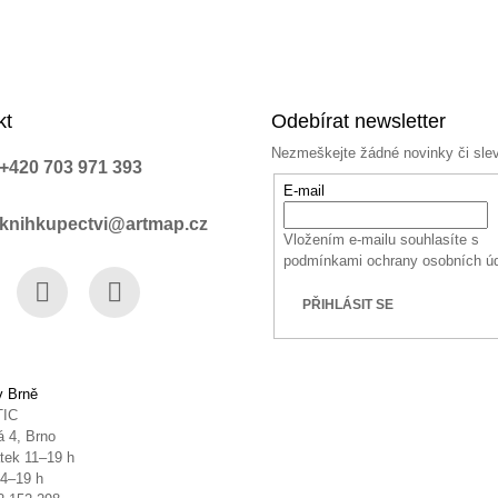
kt
Odebírat newsletter
Nezmeškejte žádné novinky či sle
+420 703 971 393
E-mail
knihkupectvi@artmap.cz
Vložením e-mailu souhlasíte s
podmínkami ochrany osobních ú
PŘIHLÁSIT SE
book
Instagram
YouTube
v Brně
TIC
 4, Brno
tek 11–19 h
14–19 h