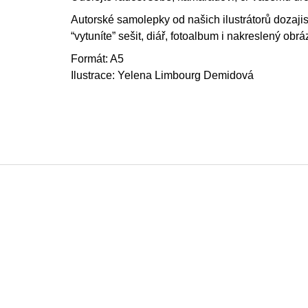
Autorské samolepky od našich ilustrátorů dozajis
“vytuníte” sešit, diář, fotoalbum i nakreslený obrá
Formát: A5
Ilustrace: Yelena Limbourg Demidová
Z
á
p
a
t
í