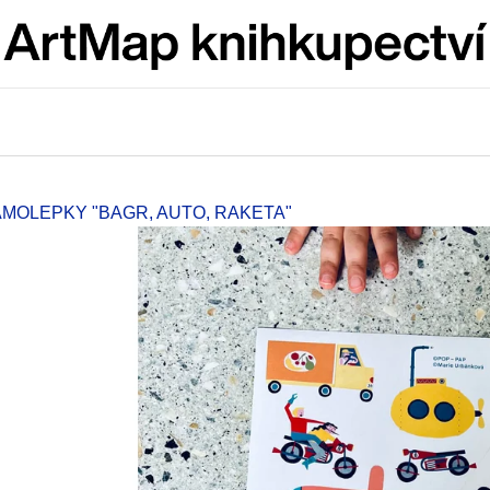
Co potřebujete najít?
HLEDAT
MOLEPKY "BAGR, AUTO, RAKETA"
Doporučujeme
JMÉNO
VÝVAR
NEJEN ROMSK
380 Kč