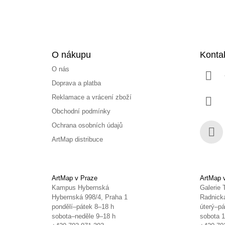
O nákupu
Konta
O nás
Doprava a platba
Reklamace a vrácení zboží
Obchodní podmínky
Ochrana osobních údajů
ArtMap distribuce
Face
ArtMap v Praze
ArtMap 
Kampus Hybernská
Galerie 
Hybernská 998/4, Praha 1
Radnická
pondělí–pátek 8–18 h
úterý–pá
sobota–neděle 9–18 h
sobota 