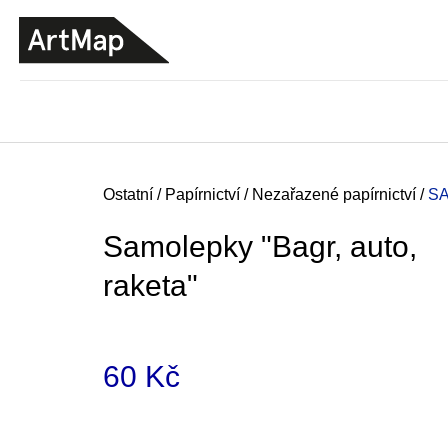
K
Přejít
o
na
ZPĚT
ZPĚT
DO
DO
obsah
š
OBCHODU
OBCHODU
í
k
Domů
Ostatní
/
Papírnictví
/
Nezařazené papírnictví
/
SA
Samolepky "Bagr, auto,
raketa"
60 Kč
Měrná
ARTMAT KRABIČKA
cena:
ARTMAT KRABIČKA