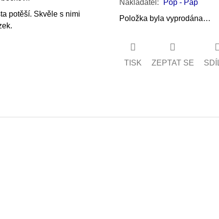
Nakladatel
:
Pop - Pap
ta potěší. Skvěle s nimi
Položka byla vyprodána…
zek.
TISK
ZEPTAT SE
SDÍ