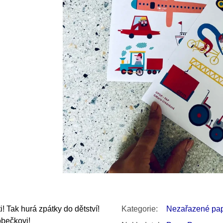
SNESITELNĚJŠ
300 Kč
Původně:
350 K
! Tak hurá zpátky do dětství!
Kategorie
:
Nezařazené papí
obečkovi!