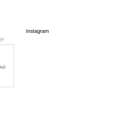
Instagram
vy!
dajů