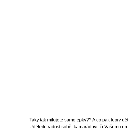
200 Kč
Taky tak milujete samolepky?? A co pak teprv děti
Udělejte radost sobě, kamarádovi, či Vašemu dr