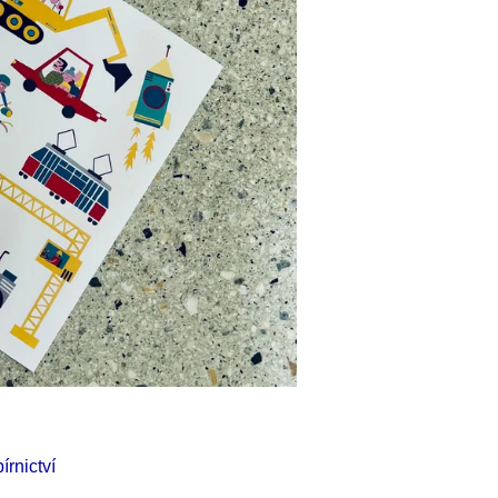
Í KLIMA
č
rnictví