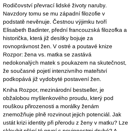
u
Rodičovství převrací lidské životy naruby.
j
Navzdory tomu se mu západní filozofie v
e
m
podstatě nevěnuje. Čestnou výjimku tvoří
e
Elisabeth Badinter, přední francouzská filozofka a
historička, která již desítky bojuje za
PŘIŠEL
ČAS
rovnoprávnost žen. V ostré a poutavé knize
NA
DRUHOU
Rozpor: žena vs. matka se zastává
:
nedokonalých matek s poukazem na skutečnost,
SMĚNU
VÝBĚR
že současné pojetí intenzivního mateřství
Z
TEXTŮ
podkopává již vydobyté postavení žen.
2022 –
2025
Kniha Rozpor, mezinárodní bestseller, je
350
obžalobou myšlenkového proudu, který pod
Kč
rouškou přirozenosti a morálky ženám
znemožňuje plně rozvinout jejich potenciál. Jak
ustát krizi identity při přerodu z ženy v matku? Lze
skloubit přání té první s povinnostmi druhé? A