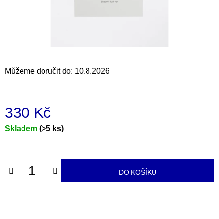
a
j
í
t
?
Můžeme doručit do:
10.8.2026
330 Kč
HLEDAT
Měrná
Skladem
(>5 ks)
cena:
D
o
DO KOŠÍKU
p
o
r
u
č