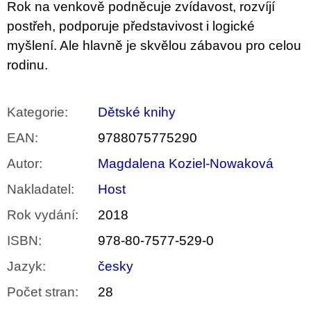
Rok na venkově podněcuje zvídavost, rozvíjí
postřeh, podporuje představivost i logické
myšlení. Ale hlavně je skvělou zábavou pro celou
rodinu.
Kategorie
:
Dětské knihy
EAN
:
9788075775290
Autor
:
Magdalena Koziel-Nowaková
Nakladatel
:
Host
Rok vydání
:
2018
ISBN
:
978-80-7577-529-0
Jazyk
:
česky
Počet stran
:
28