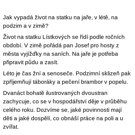
u
j
e
Jak vypadá život na statku na jaře, v létě, na
m
e
podzim a v zimě?
Život na statku Lístkových se řídí podle ročních
ARTMAT
KRABIČKA
období. V zimě pořádá pan Josef pro hosty z
ARTMAT
města vyjížďky na saních. Na jaře je potřeba
KRABIČKA
připravit půdu a zasít.
200
Kč
Léto je čas žní a senoseče. Podzimní sklizeň pak
zpříjemňují táboráky a pečení brambor v popelu.
Dvanáct bohatě ilustrovaných dvoustran
zachycuje, co se v hospodářství děje v průběhu
celého roku. Dozvíme se, jaké povinnosti mají
děti a jaké dospělí, co obnáší práce na poli a u
zvířat.