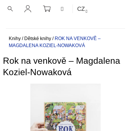
K
Přejít
NÁKUPNÍ
MENU
CZ
KOŠÍK
o
na
ZPĚT
ZPĚT
HLEDAT
PŘIHLÁŠENÍ
obsah
š
í
C
k
o
Domů
Knihy
/
Dětské knihy
/
ROK NA VENKOVĚ –
MAGDALENA KOZIEL-NOWAKOVÁ
p
o
Rok na venkově – Magdalena
t
ř
Koziel-Nowaková
e
b
u
j
e
t
e
n