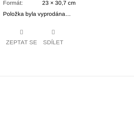
Formát
:
23 × 30,7 cm
Položka byla vyprodána…
ZEPTAT SE
SDÍLET
Z
á
p
a
t
í