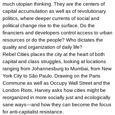
u
much utopian thinking. They are the centers of
j
capital accumulation as well as of revolutionary
e
m
politics, where deeper currents of social and
e
political change rise to the surface. Do the
financiers and developers control access to urban
TEORIE
FIKCE
resources or do the people? Who dictates the
JAKO
ODNOSNÉ
quality and organization of daily life?
TAŠKY
Rebel Cities places the city at the heart of both
100
capital and class struggles, looking at locations
Kč
ranging from Johannesburg to Mumbai, from New
York City to São Paulo. Drawing on the Paris
Commune as well as Occupy Wall Street and the
London Riots, Harvey asks how cities might be
reorganized in more socially just and ecologically
sane ways—and how they can become the focus
for anti-capitalist resistance.