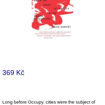
a
j
í
t
?
HLEDAT
369 Kč
D
Měrná
o
p
cena:
o
r
u
Long before Occupy, cities were the subject of
č