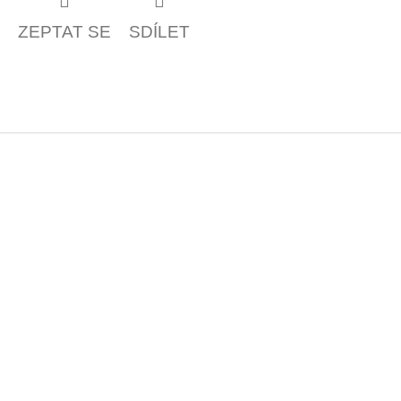
ZEPTAT SE
SDÍLET
Z
á
p
a
t
í