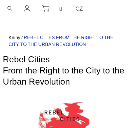
K
Přejít
NÁKUPNÍ
MENU
CZ
KOŠÍK
o
na
ZPĚT
ZPĚT
HLEDAT
PŘIHLÁŠENÍ
obsah
š
í
C
k
o
Domů
Knihy
/
REBEL CITIES
FROM THE RIGHT TO THE
CITY TO THE URBAN REVOLUTION
p
o
Rebel Cities
t
ř
From the Right to the City to the
e
Urban Revolution
b
u
j
e
t
e
n